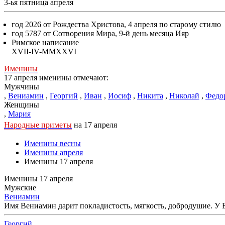
3-ья пятница апреля
год 2026 от Рождества Христова, 4 апреля по старому стилю
год 5787 от Сотворения Мира, 9-й день месяца Ияр
Римское написание
XVII-IV-MMXXVI
Именины
17 апреля именины отмечают:
Мужчины
,
Вениамин
,
Георгий
,
Иван
,
Иосиф
,
Никита
,
Николай
,
Федо
Женщины
,
Мария
Народные приметы
на 17 апреля
Именины весны
Именины апреля
Именины 17 апреля
Именины 17 апреля
Мужские
Вениамин
Имя Вениамин дарит покладистость, мягкость, добродушие. У Ве
Георгий