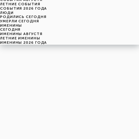
ЛЕТНИЕ СОБЫТИЯ
СОБЫТИЯ 2026 ГОДА
ЛЮДИ
РОДИЛИСЬ СЕГОДНЯ
УМЕРЛИ СЕГОДНЯ
ИМЕНИНЫ
CЕГОДНЯ
ИМЕНИНЫ АВГУСТЯ
ЛЕТНИЕ ИМЕНИНЫ
ИМЕНИНЫ 2026 ГОДА
понедельник
10
августя
222-й день, 33-ая неделя,
2-ой понедельник августя
год 2026 от Рождества Христова, 28 июля по старому стилю
год 5787 от Сотворения Мира, 2-й день месяца Елун
Римское написание
X-VIII-MMXXVI
Именины
10 августя именины отмечают:
Мужчины
,
Василий
,
Ефим
,
Иван
,
Моисей
,
Николай
,
Павел
,
Прохор
,
Сергей
,
Юлиан
Женщины