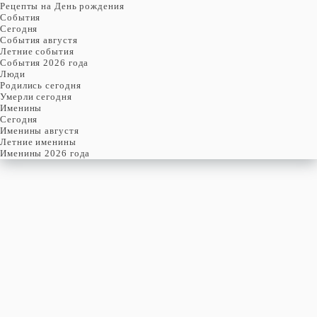
Рецепты на День рождения
События
Cегодня
События августя
Летние события
События 2026 года
Люди
Родились сегодня
Умерли сегодня
Именины
Cегодня
Именины августя
Летние именины
Именины 2026 года
воскресенье
9
августя
221-й день, 32-ая неделя,
2-ое воскресенье августя
год 2026 от Рождества Христова, 27 июля по старому стилю
год 5787 от Сотворения Мира, 1-й день месяца Елун
Римское написание
IX-VIII-MMXXVI
Именины