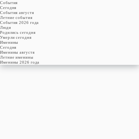
События
Cегодня
События августя
Летние события
События 2026 года
Люди
Родились сегодня
Умерли сегодня
Именины
Cегодня
Именины августя
Летние именины
Именины 2026 года
четверг
6
августя
218-й день, 32-ая неделя,
1-ый четверг августя
год 2026 от Рождества Христова, 24 июля по старому стилю
год 5787 от Сотворения Мира, 29-й день месяца Ав
Римское написание
VI-VIII-MMXXVI
Именины