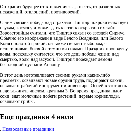
Он хранит будущее от вторжения зла, то есть, от различных
искажений, отклонений, противоречий.
С ним связана победа над страхами. Тиштар покровительствует
наукам, космосу и может дать ключи к открытию их тайн.
Зороастрийцы считали, что Тиштар связан со звездой Сириус.
Обычно его изображали в виде Белого Всадника, или Белого
Коня с золотой гривой, он также связан с выбором, с
испытаниями, битвой с темными силами. Праздник проводят у
воды, поскольку считается, что это день победы жизни над
смертью, воды над засухой. Тиштрия побеждает демона
бесплодной пустыни Апаошу.
В этот день изготавливают своими руками какие-либо
предметы, осваивают новые орудия труда, подбирают ключи,
освящают рабочий инструмент и инвентарь. Огней в этот день
надо зажигать числом, кратным 3. Во время праздника пьют
соки, едят молочные побеги растений, первые корнеплоды,
освящают грибы.
Еще праздники 4 июля
,
Православные праздники