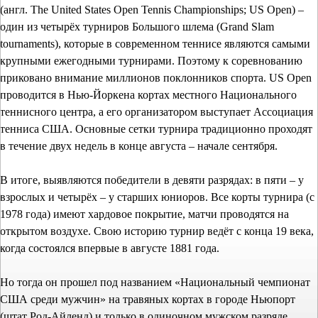
(англ. The United States Open Tennis Championships; US Open) –
один из четырёх турниров Большого шлема (Grand Slam
tournaments), которые в современном теннисе являются самыми
крупными ежегодными турнирами. Поэтому к соревнованию
приковано внимание миллионов поклонников спорта. US Open
проводится в Нью-Йоркена кортах местного Национального
теннисного центра, а его организатором выступает Ассоциация
тенниса США. Основные сетки турнира традиционно проходят
в течение двух недель в конце августа – начале сентября.
В итоге, выявляются победители в девяти разрядах: в пяти – у
взрослых и четырёх – у старших юниоров. Все корты турнира (с
1978 года) имеют хардовое покрытие, матчи проводятся на
открытом воздухе. Свою историю турнир ведёт с конца 19 века,
когда состоялся впервые в августе 1881 года.
Но тогда он прошел под названием «Национальный чемпионат
США среди мужчин» на травяных кортах в городе Ньюпорт
(штат Род-Айленд) и только в одиночном мужском разряде.