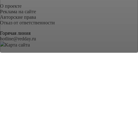
О проекте
Реклама на сайте
Авторские права
Отказ от ответственности
Горячая линия
hotline@redday.ru
Карта сайта