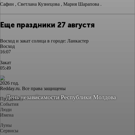
Сафин , Светлана Кузнецова , Мария Шарапова .
Еще праздники 27 августя
Восход и закат солнца
в городе: Ланкастер
Восход
16:07
Закат
05:49
2026 год.
Redday.ru. Все права защищены
День российского кино
День независимости Республики Молдова
Праздники
События
Люди
Имена
Луны
Сервисы