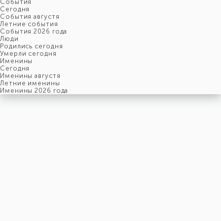
События
Cегодня
События августя
Летние события
События 2026 года
Люди
Родились сегодня
Умерли сегодня
Именины
Cегодня
Именины августя
Летние именины
Именины 2026 года
воскресенье
9
августя
221-й день, 32-ая неделя,
2-ое воскресенье августя
год 2026 от Рождества Христова, 27 июля по старому стилю
год 5787 от Сотворения Мира, 1-й день месяца Елун
Римское написание
IX-VIII-MMXXVI
Именины
9 августя именины отмечают:
Мужчины