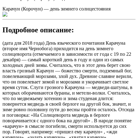
Карачун (Корочун) — день зимнего солнцестояния
Подробное описание:
(дата для 2018 года) День языческого почитания Карачуна
(второе имя Чернобога) приходится на день зимнего
солнцеворота (отмечаемого в зависимости от года с 19 по 22
декабря) — самый короткий день в году и один из самых
холодных дней зимы. Считалось, что в этот день берет свою
власть грозный Карачун — божество смерти, подземный бог,
повелевающий морозами, злой дух. Древние славяне верили,
что он повелевает зимой и морозами и укорачивает светлое
время суток. Слуги грозного Карачуна — медведи-шатуны, в
которых оборачиваются бураны, и метели-волки. Считалось,
что по медвежьему хотению и зима студеная длится:
повернется медведь в своей берлоге на другой бок, значит, и
зиме ровно половину пути до весны пройти осталось. Отсюда
и поговорка: «На Солнцеворота медведь в берлоге
поворачивается с одного бока на другой» . В народе понятие
«карачун» в смысле погибели, смерти используется до сих
пор. Говорят, например: «пришел ему карачун» , «жди
карачуна» , «задать карачуна» , «хватил карачун» .