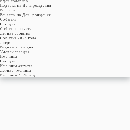
Идеи подарков
Подарки на День рождения
Рецепты
Рецепты на День рождения
События
Cегодня
События августя
Летние события
События 2026 года
Люди
Родились сегодня
Умерли сегодня
Именины
Cегодня
Именины августя
Летние именины
Именины 2026 года
четверг
6
августя
218-й день, 32-ая неделя,
1-ый четверг августя
год 2026 от Рождества Христова, 24 июля по старому стилю
год 5787 от Сотворения Мира, 29-й день месяца Ав
Римское написание