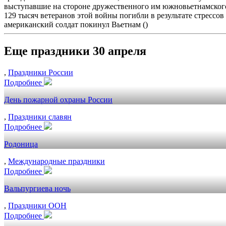
выступавшие на стороне дружественного им южновьетнамского 
129 тысяч ветеранов этой войны погибли в результате стрессов
американский солдат покинул Вьетнам ()
Еще праздники 30 апреля
,
Праздники России
Подробнее
День пожарной охраны России
,
Праздники славян
Подробнее
Родоница
,
Международные праздники
Подробнее
Вальпургиева ночь
,
Праздники ООН
Подробнее