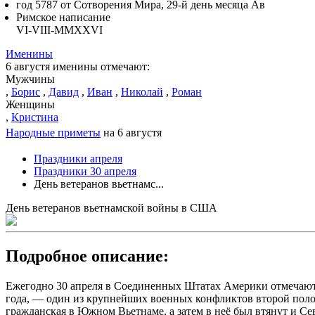
год 5787 от Сотворения Мира, 29-й день месяца Ав
Римское написание
VI-VIII-MMXXVI
Именины
6 августя именины отмечают:
Мужчины
,
Борис
,
Давид
,
Иван
,
Николай
,
Роман
Женщины
,
Кристина
Народные приметы
на 6 августя
Праздники апреля
Праздники 30 апреля
День ветеранов вьетнамс...
День ветеранов вьетнамской войны в США
Подробное описание:
Ежегодно 30 апреля в Соединенных Штатах Америки отмечают Д
года, — один из крупнейших военных конфликтов второй поло
гражданская в Южном Вьетнаме, а затем в неё был втянут и 