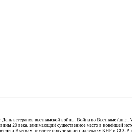
ень ветеранов вьетнамской войны. Война во Вьетнаме (англ. Vi
вины 20 века, занимающий существенное место в новейшей исто
Северный Вьетнам, позднее получивший поддержку КНР и СССР,