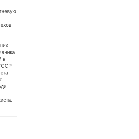
огневую
пехов
ьших
ивника
й в
 СССР
вета
с
ади
иста.