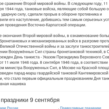
ое сражение Второй мировой войны. В следующем году, 11
ря 1944 года, танковые войска, являющие собой большую 
 ударную силу, сделали прорыв в обороне противника и
вили его наступление, добившись тем самым серьезных ус
мя проведения Восточно-Карпатской операции.
е окончания Второй мировой войны, в ознаменование бол
 бронетанковых и механизированных войск в разгроме прот
 Великой Отечественной войны и за заслуги танкостроителе
нии Вооружённых Сил страны бронетанковой техникой, в
режден День танкиста - Указом Президиума Верховного Со
т 11 июля 1946 года. 8 сентября 1946 года, в соответствии 
ом министра Вооруженных Сил, в Москве на Красной площ
оведен парад-марш гвардейской танковой Кантемировской
и, что стало первым официальным празднованием Дня танк
вная нашивка
праздники 9 сентября
ики России
,
Православные праздники