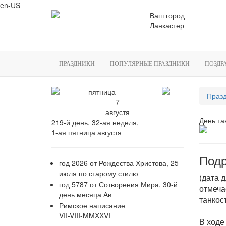
en-US
Ваш город
Ланкастер
ПРАЗДНИКИ
ПОПУЛЯРНЫЕ ПРАЗДНИКИ
ПОЗДР
пятница
Празд
7
августя
День та
219-й день, 32-ая неделя,
1-ая пятница августя
Подр
год 2026 от Рождества Христова, 25
июля по старому стилю
(дата 
год 5787 от Сотворения Мира, 30-й
отмеча
день месяца Ав
танкос
Римское написание
VII-VIII-MMXXVI
В ходе