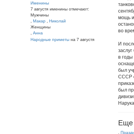
Именины
танков
7 августя именины отмечают:
сентяб
Мужчины
мощь и
,
Макар
,
Николай
остано
Женщины
во вре
,
Анна
Народные приметы
на 7 августя
И посл
заслуг
в годы
оснаще
был уч
СССР о
приказ
был пр
дивизи
Нарука
Еще 
,
Праздн