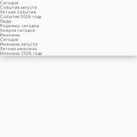
Cегодня
События августя
Летние события
События 2026 года
Люди
Родились сегодня
Умерли сегодня
Именины
Cегодня
Именины августя
Летние именины
Именины 2026 года
воскресенье
9
августя
221-й день, 32-ая неделя,
2-ое воскресенье августя
год 2026 от Рождества Христова, 27 июля по старому стилю
год 5787 от Сотворения Мира, 1-й день месяца Елун
Римское написание
IX-VIII-MMXXVI
Именины
9 августя именины отмечают:
Мужчины
,
Герман
,
Иван
,
Кирилл
,
Климент
,
Константин
,
Наум
,
Николай
,