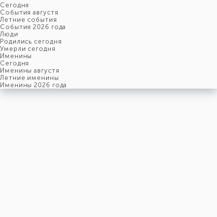
Cегодня
События августя
Летние события
События 2026 года
Люди
Родились сегодня
Умерли сегодня
Именины
Cегодня
Именины августя
Летние именины
Именины 2026 года
понедельник
10
августя
222-й день, 33-ая неделя,
2-ой понедельник августя
год 2026 от Рождества Христова, 28 июля по старому стилю
год 5787 от Сотворения Мира, 2-й день месяца Елун
Римское написание
X-VIII-MMXXVI
Именины
10 августя именины отмечают:
Мужчины
,
Василий
,
Ефим
,
Иван
,
Моисей
,
Николай
,
Павел
,
Прохор
,