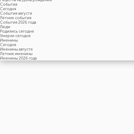
События
Cегодня
События августя
Летние события
События 2026 года
Люди
Родились сегодня
Умерли сегодня
Именины
Cегодня
Именины августя
Летние именины
Именины 2026 года
суббота
8
августя
220-й день, 32-ая неделя,
2-ая суббота августя
год 2026 от Рождества Христова, 26 июля по старому стилю
год 5787 от Сотворения Мира, 31-й день месяца Ав
Римское написание
VIII-VIII-MMXXVI
Именины
8 августя именины отмечают:
Мужчины