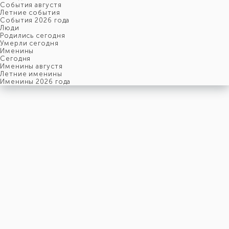
События августя
Летние события
События 2026 года
Люди
Родились сегодня
Умерли сегодня
Именины
Cегодня
Именины августя
Летние именины
Именины 2026 года
пятница
7
августя
219-й день, 32-ая неделя,
1-ая пятница августя
год 2026 от Рождества Христова, 25 июля по старому стилю
год 5787 от Сотворения Мира, 30-й день месяца Ав
Римское написание
VII-VIII-MMXXVI
Именины
7 августя именины отмечают:
Мужчины
,
Макар
,
Николай