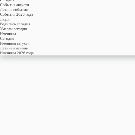
События августя
Летние события
События 2026 года
Люди
Родились сегодня
Умерли сегодня
Именины
Cегодня
Именины августя
Летние именины
Именины 2026 года
пятница
7
августя
219-й день, 32-ая неделя,
1-ая пятница августя
год 2026 от Рождества Христова, 25 июля по старому стилю
год 5787 от Сотворения Мира, 30-й день месяца Ав
Римское написание
VII-VIII-MMXXVI
Именины
7 августя именины отмечают:
Мужчины