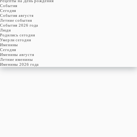
Рецепты на День рождения
События
Cегодня
События августя
Летние события
События 2026 года
Люди
Родились сегодня
Умерли сегодня
Именины
Cегодня
Именины августя
Летние именины
Именины 2026 года
пятница
7
августя
219-й день, 32-ая неделя,
1-ая пятница августя
год 2026 от Рождества Христова, 25 июля по старому стилю
год 5787 от Сотворения Мира, 30-й день месяца Ав
Римское написание
VII-VIII-MMXXVI
Именины