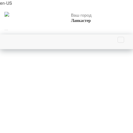
en-US
Ваш город
Ланкастер
Праздники июня
Праздники 14 июня
День работника миграционной службы России