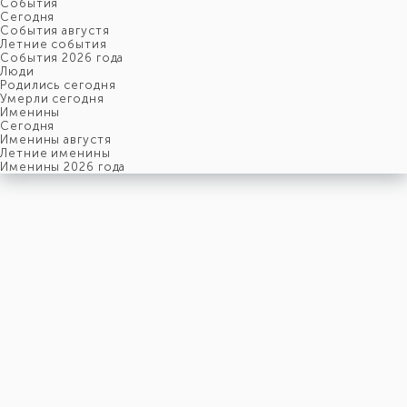
События
Cегодня
События августя
Летние события
События 2026 года
Люди
Родились сегодня
Умерли сегодня
Именины
Cегодня
Именины августя
Летние именины
Именины 2026 года
четверг
6
августя
218-й день, 32-ая неделя,
1-ый четверг августя
год 2026 от Рождества Христова, 24 июля по старому стилю
год 5787 от Сотворения Мира, 29-й день месяца Ав
Римское написание
VI-VIII-MMXXVI
Именины
6 августя именины отмечают:
Мужчины