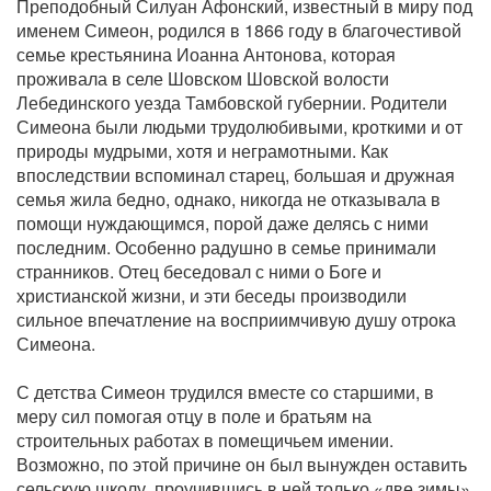
Преподобный Силуан Афонский, известный в миру под
именем Симеон, родился в 1866 году в благочестивой
семье крестьянина Иоанна Антонова, которая
проживала в селе Шовском Шовской волости
Лебединского уезда Тамбовской губернии. Родители
Симеона были людьми трудолюбивыми, кроткими и от
природы мудрыми, хотя и неграмотными. Как
впоследствии вспоминал старец, большая и дружная
семья жила бедно, однако, никогда не отказывала в
помощи нуждающимся, порой даже делясь с ними
последним. Особенно радушно в семье принимали
странников. Отец беседовал с ними о Боге и
христианской жизни, и эти беседы производили
сильное впечатление на восприимчивую душу отрока
Симеона.
С детства Симеон трудился вместе со старшими, в
меру сил помогая отцу в поле и братьям на
строительных работах в помещичьем имении.
Возможно, по этой причине он был вынужден оставить
сельскую школу, проучившись в ней только «две зимы»