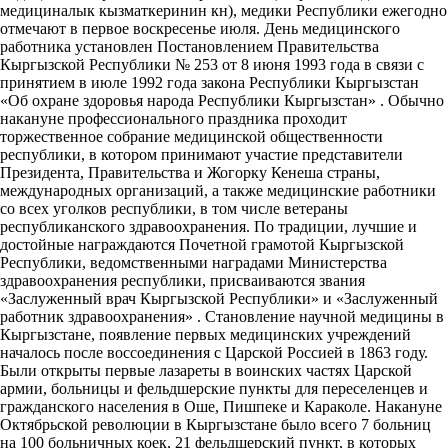
медициналык кызматкеринин кн), медики Республики ежегодно
отмечают в первое воскресенье июля. День медицинского
работника установлен Постановлением Правительства
Кыргызской Республики № 253 от 8 июня 1993 года в связи с
принятием в июле 1992 года закона Республики Кыргызстан
«Об охране здоровья народа Республики Кыргызстан» . Обычно
накануне профессионального праздника проходит
торжественное собрание медицинской общественности
республики, в котором принимают участие представители
Президента, Правительства и Жогорку Кенеша страны,
международных организаций, а также медицинские работники
со всех уголков республики, в том числе ветераны
республиканского здравоохранения. По традиции, лучшие и
достойные награждаются Почетной грамотой Кыргызской
Республики, ведомственными наградами Министерства
здравоохранения республики, присваиваются звания
«Заслуженный врач Кыргызской Республики» и «Заслуженный
работник здравоохранения» . Становление научной медицины в
Кыргызстане, появление первых медицинских учреждений
началось после воссоединения с Царской Россией в 1863 году.
Были открыты первые лазареты в воинских частях Царской
армии, больницы и фельдшерские пункты для переселенцев и
гражданского населения в Оше, Пишпеке и Караколе. Накануне
Октябрьской революции в Кыргызстане было всего 7 больниц
на 100 больничных коек, 21 фельдшерский пункт, в которых