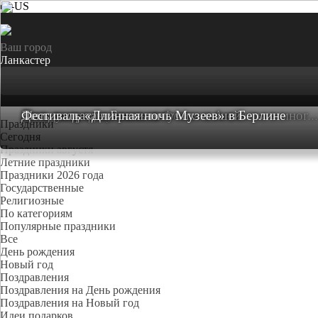
en-US
Ваш город
Ланкастер
День памяти мучеников Фотия и Аникиты и мног...
Международная ночь летучих мышей
День солдата в Бразилии
Фестиваль «Длинная ночь Музеев» в Берлине
Праздники
Cегодня
Праздники августя
Летние праздники
Праздники 2026 года
Государственные
Религиозные
По категориям
Популярные праздники
Все
День рождения
Новый год
Поздравления
Поздравления на День рождения
Поздравления на Новый год
Идеи подарков