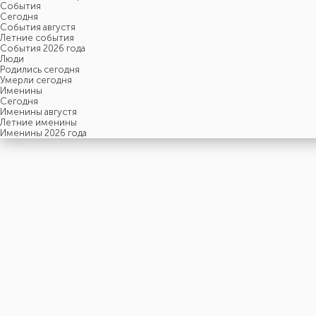
События
Cегодня
События августя
Летние события
События 2026 года
Люди
Родились сегодня
Умерли сегодня
Именины
Cегодня
Именины августя
Летние именины
Именины 2026 года
четверг
6
августя
218-й день, 32-ая неделя,
1-ый четверг августя
год 2026 от Рождества Христова, 24 июля по старому стилю
год 5787 от Сотворения Мира, 29-й день месяца Ав
Римское написание
VI-VIII-MMXXVI
Именины
6 августя именины отмечают:
Мужчины