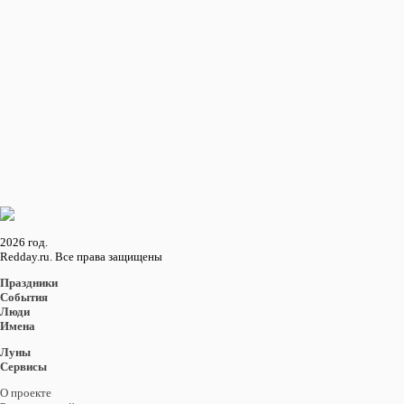
В США на воду спущен первый в мире атомный авианосец
СОБЫТИЯ ноября
СОБЫТИЯ осени
22 ноября
В СССР выпущена первая партия автомобилей «Запорожец»
Восход и закат солнца
в городе: Ланкастер
Восход
16:07
Закат
05:49
2026 год.
Redday.ru. Все права защищены
Праздники
События
Люди
Имена
Луны
Сервисы
О проекте