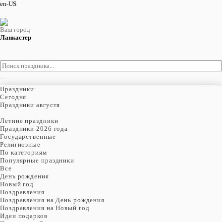
en-US
Ваш город
Ланкастер
Праздники
Cегодня
Праздники августя
Летние праздники
Праздники 2026 года
Государственные
Религиозные
По категориям
Популярные праздники
Все
День рождения
Новый год
Поздравления
Поздравления на День рождения
Поздравления на Новый год
Идеи подарков