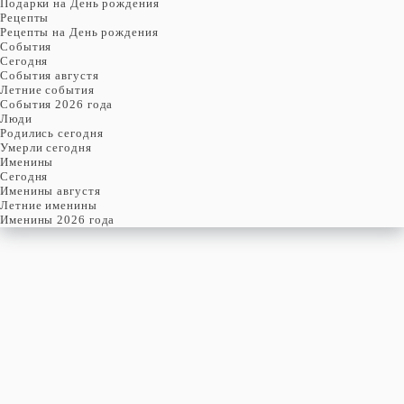
Подарки на День рождения
Рецепты
Рецепты на День рождения
События
Cегодня
События августя
Летние события
События 2026 года
Люди
Родились сегодня
Умерли сегодня
Именины
Cегодня
Именины августя
Летние именины
Именины 2026 года
воскресенье
7
августя
220-й день, 31-ая неделя,
1-ое воскресенье августя
год 1960 от Рождества Христова, 25 июля по старому стилю
год 5721 от Сотворения Мира, 30-й день месяца Ав
Римское написание
VII-VIII-MCMLX