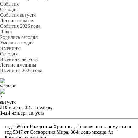
События
Cегодня
События августя
Летние события
События 2026 года
Люди
Родились сегодня
Умерли сегодня
Именины
Cегодня
Именины августя
Летние именины
Именины 2026 года
четверг
7
августя
219-й день, 32-ая неделя,
1-ый четверг августя
год 1586 от Рождества Христова, 25 июля по старому стилю
год 5347 от Сотворения Мира, 30-й день месяца Ав
Римское написание