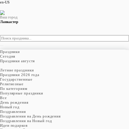
en-US
Ваш город
Ланкастер
Праздники
Cегодня
Праздники августя
Летние праздники
Праздники 2026 года
Государственные
Религиозные
По категориям
Популярные праздники
Все
День рождения
Новый год
Поздравления
Поздравления на День рождения
Поздравления на Новый год
Идеи подарков