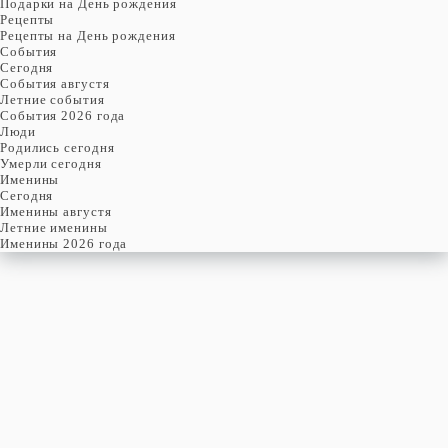
Подарки на День рождения
Рецепты
Рецепты на День рождения
События
Cегодня
События августя
Летние события
События 2026 года
Люди
Родились сегодня
Умерли сегодня
Именины
Cегодня
Именины августя
Летние именины
Именины 2026 года
суббота
8
августя
220-й день, 32-ая неделя,
2-ая суббота августя
год 2026 от Рождества Христова, 26 июля по старому стилю
год 5787 от Сотворения Мира, 31-й день месяца Ав
Римское написание
VIII-VIII-MMXXVI