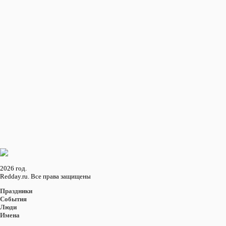
Девятая по объему продаж компания розничной торговли «Montgomery Ward»
объявила о банкротстве.
В 2002 году
В Палестине введена в действие временная конституция, предусматривающая
проведение некоторых из демократических реформ, на которых настаивает
президент США Джордж Буш в качестве условия для создания палестинского
государства.
... еще 4 события
Восход и закат солнца
в городе: Ланкастер
Восход
16:08
Закат
05:48
2026 год.
Redday.ru. Все права защищены
Праздники
События
Люди
Имена