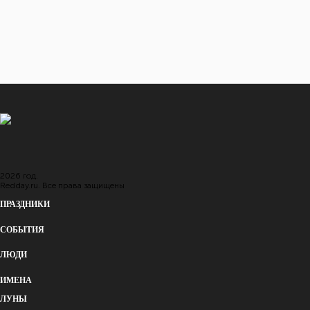
... еще 11 событий
Восход и закат солнца
в городе: Ланкастер
Восход
16:09
Закат
05:46
2026 год.
Redday.ru. Все права защищены
ПРАЗДНИКИ
СОБЫТИЯ
ЛЮДИ
ИМЕНА
ЛУНЫ