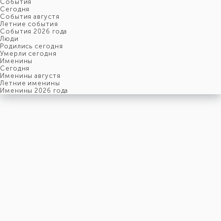
События
Cегодня
События августя
Летние события
События 2026 года
Люди
Родились сегодня
Умерли сегодня
Именины
Cегодня
Именины августя
Летние именины
Именины 2026 года
понедельник
10
августя
222-й день, 33-ая неделя,
2-ой понедельник августя
год 2026 от Рождества Христова, 28 июля по старому стилю
год 5787 от Сотворения Мира, 2-й день месяца Елун
Римское написание
X-VIII-MMXXVI
Именины
10 августя именины отмечают:
Мужчины