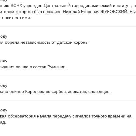
нию ВСНХ учрежден Центральный гидродинамический институт , 
ителем которого был назначен Николай Егорович ЖУКОВСКИЙ. Ны
т носит его имя.
году
я обрела независимость от датской короны.
году
ьвания вошла в состав Румынии.
году
ано единое Королевство сербов, хорватов, словенцев .
году
кая обсерватория начала передачу сигналов точного времени на
ад.