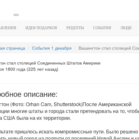
АВЛЕНИЯ
ИДЕИ ПОДАРКОВ
РЕЦЕПТЫ
СОБЫТИЯ
ЛЮДИ
ая страница
События 1 декабря
Вашингтон стал столицей Сое
он стал столицей Соединенных Штатов Америки
ря 1800 года (225 лет назад)
обное описание:
тон (Фото: Orhan Cam, Shutterstock)После Американской
ции многие штаты и города стали претендовать на то, чтоб
а США была на их территории.
льтате пришлось искать компромиссные пути. Было решено
ить новый город на полпути от поселений Новой Англии и ш