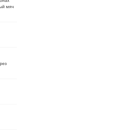
ронах
ный мяч
рез