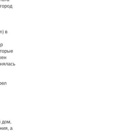
город
n) в
ер
оторые
жен
лнялась
рел
 дом,
ния, а