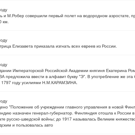
году
 и М.Робер совершили первый полет на водородном аэростате, п
0 км.
году
рица Елизавета приказала изгнать всех евреев из России.
году
дании Императорской Российской Академии княгиня Екатерина Ро
 предложила ввести в алфавит букву "Э". В употребление же эта 
 1797 году усилиями Н.М.КАРАМЗИНА.
году
ено "Положение об учреждении главного управления в новой Финл
ндию назначен генерал-губернатор. Финляндия отошла к России в
ате русско-шведской войны; до 1917 называлась Великим княжеств
ским и пользовалась авто