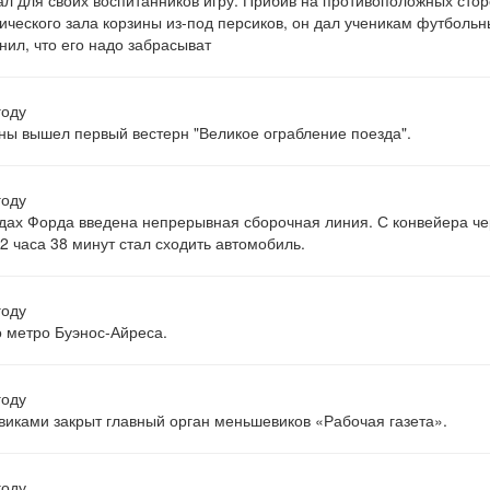
л для своих воспитанников игру. Прибив на противоположных сто
ического зала корзины из-под персиков, он дал ученикам футболь
нил, что его надо забрасыват
году
ны вышел первый вестерн "Великое ограбление поезда".
году
дах Форда введена непрерывная сборочная линия. С конвейера че
2 часа 38 минут стал сходить автомобиль.
году
 метро Буэнос-Айреса.
году
иками закрыт главный орган меньшевиков «Рабочая газета».
году