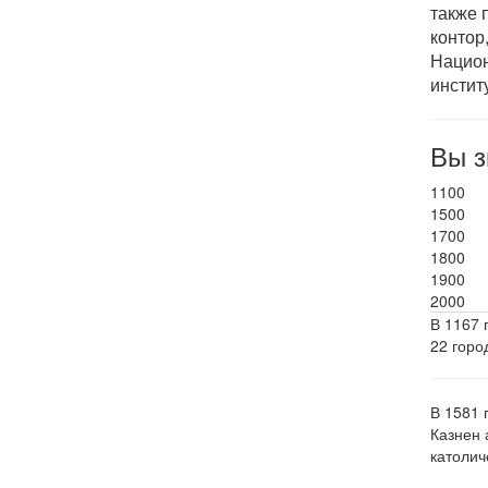
также 
контор
Национ
инстит
Вы з
1100
1500
1700
1800
1900
2000
В 1167 
22 горо
В 1581 
Казнен 
католич