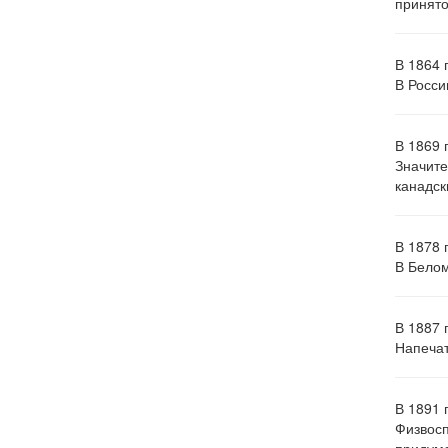
принято
В 1864 
В Росси
В 1869 
Значите
канадск
В 1878 
В Белом
В 1887 
Напечат
В 1891 
Физвос