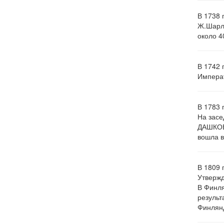
В 1738 
Ж.Шарль
около 4
В 1742 
Императ
В 1783 
На засе
ДАШКОВА
вошла в
В 1809 
Утвержд
В Финля
результ
Финлянд