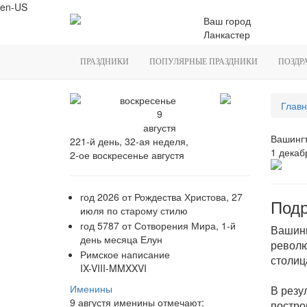
en-US
Ваш город
Ланкастер
ПРАЗДНИКИ
ПОПУЛЯРНЫЕ ПРАЗДНИКИ
ПОЗДР
воскресенье
Главн
9
августя
Вашингт
221-й день, 32-ая неделя,
1 декаб
2-ое воскресенье августя
год 2026 от Рождества Христова, 27
Подр
июля по старому стилю
год 5787 от Сотворения Мира, 1-й
Вашинг
день месяца Елун
револю
Римское написание
столиц
IX-VIII-MMXXVI
Именины
В резу
9 августя именины отмечают:
постро