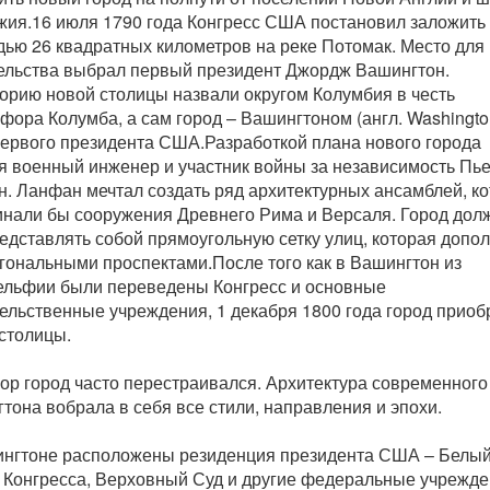
ия.16 июля 1790 года Конгресс США постановил заложить 
ью 26 квадратных километров на реке Потомак. Место для
ельства выбрал первый президент Джордж Вашингтон.
орию новой столицы назвали округом Колумбия в честь
фора Колумба, а сам город – Вашингтоном (англ. Washingto
первого президента США.Разработкой плана нового города
я военный инженер и участник войны за независимость Пь
. Ланфан мечтал создать ряд архитектурных ансамблей, к
нали бы сооружения Древнего Рима и Версаля. Город дол
едставлять собой прямоугольную сетку улиц, которая допо
гональными проспектами.После того как в Вашингтон из
льфии были переведены Конгресс и основные
ельственные учреждения, 1 декабря 1800 года город приоб
 столицы.
пор город часто перестраивался. Архитектура современного
тона вобрала в себя все стили, направления и эпохи.
нгтоне расположены резиденция президента США – Белый
 Конгресса, Верховный Суд и другие федеральные учрежде