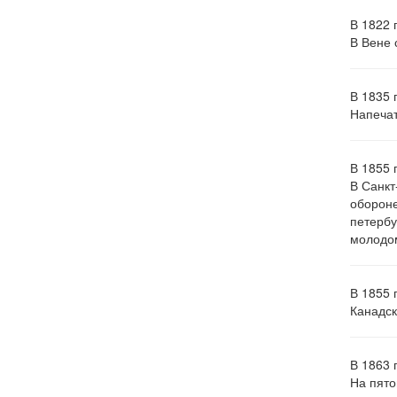
В 1822 
В Вене 
В 1835 
Напечат
В 1855 
В Санкт
обороне
петербу
молодом
В 1855 
Канадск
В 1863 
На пято