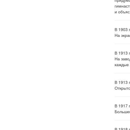
придума
гимнаст
и объяс
В 1903 
На экра
В 1913 
На заво
каждые 
В 1913 
Открыто
В 1917 
Большев
В 1918 