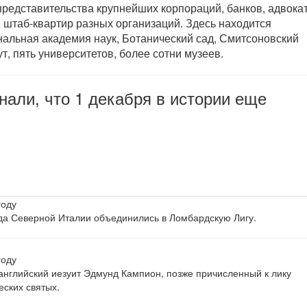
представительства крупнейших корпораций, банков, адвока
, штаб-квартир разных организаций. Здесь находится
альная академия наук, Ботанический сад, Смитсоновский
ут, пять университетов, более сотни музеев.
нали, что 1 декабря в истории еще
году
да Северной Италии объединились в Ломбардскую Лигу.
году
английский иезуит Эдмунд Кампион, позже причисленный к лику
еских святых.