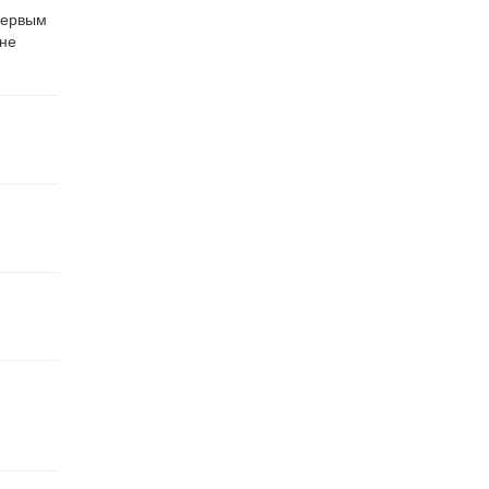
первым
не