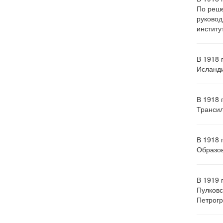
По реше
руковод
институ
В 1918 
Исланди
В 1918 
Трансил
В 1918 
Образов
В 1919 
Пулковс
Петрогр