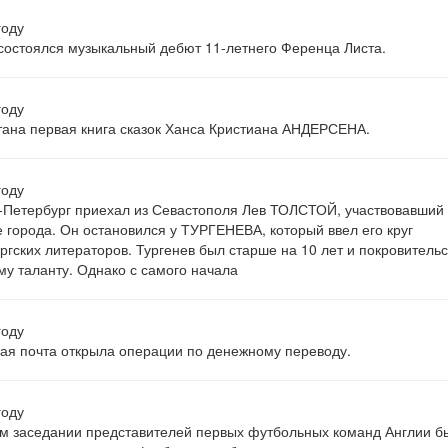
году
состоялся музыкальный дебют 11-летнего Ференца Листа.
году
ана первая книга сказок Ханса Кристиана АНДЕРСЕНА.
году
-Петербург приехал из Севастополя Лев ТОЛСТОЙ, участвовавший 
 города. Он остановился у ТУРГЕНЕВА, который ввел его круг
ргских литераторов. Тургенев был старше на 10 лет и покровитель
у таланту. Однако с самого начала
году
ая почта открыла операции по денежному переводу.
году
м заседании представителей первых футбольных команд Англии б