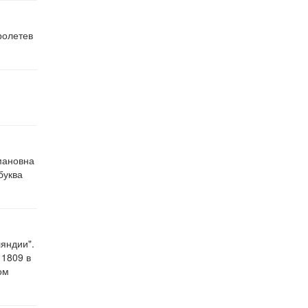
ролетев
мановна
буква
яндии".
 1809 в
ом