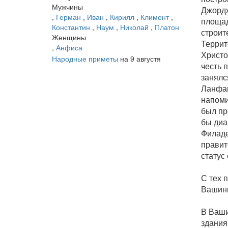
Мужчины
Джордж
,
Герман
,
Иван
,
Кирилл
,
Климент
,
площад
Константин
,
Наум
,
Николай
,
Платон
строит
Женщины
Террит
,
Анфиса
Христо
Народные приметы
на 9 августя
честь 
занялс
Ланфан
напоми
был пр
бы диа
Филаде
правит
статус
С тех 
Вашинг
В Ваши
здания