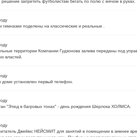
 решение запретить футболистам бегать по полю с мячом в руках.
году
и гимназии поделены на классические и реальные .
году
льные территории Компании Гудзонова залива переданы под упра
их властей.
году
 доме установлен первый телефон.
году
ан "Этюд в багровых тонах" - день рождения Шерлока ХОЛМСА.
году
питатель Джеймс НЕЙСМИТ для занятий в помещении в зимнее вр