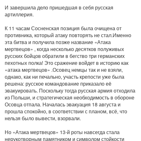
И завершила дело пришедшая в себя русская
артиллерия.
К 11 часам Сосненская позиция была очищена от
противника, который атаку повторять не стал.Именно
эта битва и получила позже название «Атака
мертвецов» , когда несколько десятков полуживых
русских бойцов обратили в бегство три германских
пехотных полка! Это сражение войдет в историю как
«атака мертвецов» .Осовец немцы так и не взяли,
однако, как ни печально, участь крепости уже была
решена: русское командование приказало её
эвакуировать. Поскольку тогда русская армия отходила
из Польши, и стратегическая необходимость в обороне
Осовца отпала. Началась эвакуация 18 августа и
прошла спокойно, в соответствии с планом, всё, что
нельзя было вывести, взорвали.
Но «Атака мертвецов» 13-й роты навсегда стала
нерукотворным памятником и символом стойкости