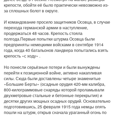
крепости, обойти её было практически невозможно из-
за сплошных болот в округе.
И командование просило защитников Осовца, в случае
перехода германской армии в наступление,
продержаться 48 часов. Крепость стояла
полгода.Первые попытки штурма Осовца были
предприняты немецкими войсками в сентябре 1914
года, когда 40 батальонов ландвера попытались взять
крепость «с ходу» .
Но понесли серьёзные потери и были вынуждены
перейти к позиционной войне, активно накапливая
силы. Сюда были доставлены четыре знаменитые
«Большие Берты» (осадные орудия 420-мм калибра,
800-килограммовые снаряды которой проламывали
двухметровые стальные и бетонные перекрытия) и
десятки других мощных осадных орудий. Основательно
подготовившись, 25 февраля 1915 года немцы опять
пошли на штурм, открыв сначала ураганный огонь по