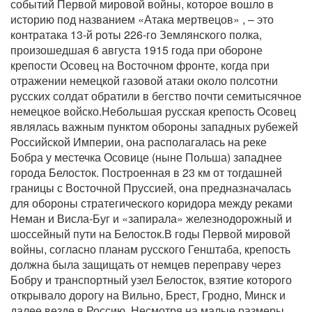
событий Первой мировой войны, которое вошло в
историю под названием «Атака мертвецов» , – это
контратака 13-й роты 226-го Землянского полка,
произошедшая 6 августа 1915 года при обороне
крепости Осовец на Восточном фронте, когда при
отражении немецкой газовой атаки около полсотни
русских солдат обратили в бегство почти семитысячное
немецкое войско.Небольшая русская крепость Осовец
являлась важным пунктом обороны западных рубежей
Российской Империи, она располагалась на реке
Бобра у местечка Осовице (ныне Польша) западнее
города Белосток. Построенная в 23 км от тогдашней
границы с Восточной Пруссией, она предназначалась
для обороны стратегического коридора между реками
Неман и Висла-Буг и «запирала» железнодорожный и
шоссейный пути на Белосток.В годы Первой мировой
войны, согласно планам русского Генштаба, крепость
должна была защищать от немцев переправу через
Бобру и транспортный узел Белосток, взятие которого
открывало дорогу на Вильно, Брест, Гродно, Минск и
далее везде в Россию. Несмотря на малые размеры