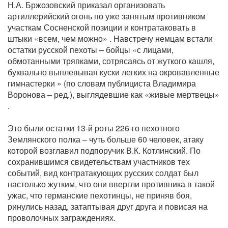
Н.А. Бржозовский приказал организовать
артиллерийский огонь по уже занятым противником
участкам Сосненской позиции и контратаковать в
штыки «всем, чем можно» . Навстречу немцам встали
остатки русской пехоты – бойцы «с лицами,
обмотанными тряпками, сотрясаясь от жуткого кашля,
буквально выплевывая куски легких на окровавленные
гимнастерки » (по словам публициста Владимира
Воронова – ред.), выглядевшие как «живые мертвецы»
.
Это были остатки 13-й роты 226-го пехотного
Землянского полка – чуть больше 60 человек, атаку
которой возглавил подпоручик В.К. Котлинский. По
сохранившимся свидетельствам участников тех
событий, вид контратакующих русских солдат был
настолько жутким, что они ввергли противника в такой
ужас, что германские пехотинцы, не приняв боя,
ринулись назад, затаптывая друг друга и повисая на
проволочных заграждениях.