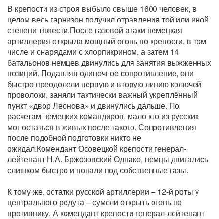
В крепости из строя выбыло свыше 1600 человек, в
целом весь гарнизон получил отравления той или иной
степени тяжести.После газовой атаки немецкая
артиллерия открыла мощный огонь по крепости, в том
числе и снарядами с хлорпикрином, а затем 14
батальонов немцев двинулись для занятия выжженных
позиций. Подавляя одиночное сопротивление, они
быстро преодолели первую и вторую линию колючей
проволоки, заняли тактически важный укреплённый
пункт «двор Леонова» и двинулись дальше. По
расчетам немецких командиров, мало кто из русских
мог остаться в живых после такого. Сопротивления
после подобной подготовки никто не
ожидал.Комендант Осовецкой крепости генерал-
лейтенант Н.А. Бржозовский Однако, немцы двигались
слишком быстро и попали под собственные газы.
К тому же, остатки русской артиллерии – 12-й роты у
центрального редута – сумели открыть огонь по
противнику. А комендант крепости генерал-лейтенант