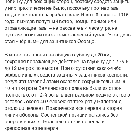
новинку для воюющих сторон, поэтому средств защиты
у них практически не было, поскольку противогазы
тогда ещё только разрабатывали.И вот, 6 августа 1915
года, выждав попутный ветер, немцы применили
отравляющие газы – на рассвете в 4 часа утра на
русские позиции потёк тёмно-зелёный туман. Этот день
стал «чёрным» для защитников Осовца.
В итоге, газ проник на общую глубину до 20 км,
сохраняя поражающее действие на глубину до 12 км и
до 12 метров по высоте. При отсутствии каких-либо
эффективных средств защиты у защитников крепости,
результат газовой атаки оказался сокрушительным: 9,
10 и 11-я роты Землянского полка выбыли из строя
полностью, от 12-й роты в центральном редуте в строю
осталось около 40 человек; от трёх рот у Бялогронд –
около 60 человек. Практически все первая и вторая
линии обороны Сосненской позиции остались без
оборонявшихся. Большие потери понесла и
крепостная артиллерия.