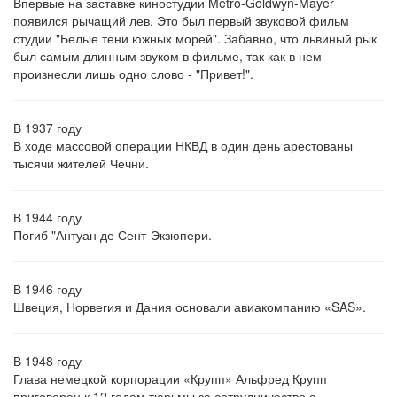
Впервые на заставке киностудии Metro-Goldwyn-Mayer
появился рычащий лев. Это был первый звуковой фильм
студии "Белые тени южных морей". Забавно, что львиный рык
был самым длинным звуком в фильме, так как в нем
произнесли лишь одно слово - "Привет!".
В 1937 году
В ходе массовой операции НКВД в один день арестованы
тысячи жителей Чечни.
В 1944 году
Погиб "Антуан де Сент-Экзюпери.
В 1946 году
Швеция, Норвегия и Дания основали авиакомпанию «SAS».
В 1948 году
Глава немецкой корпорации «Крупп» Альфред Крупп
приговорен к 12 годам тюрьмы за сотрудничество с