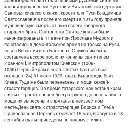
2006)Борис и Глеб стали первыми русскими святыми,
канонизированными Русской и Византийской церковью.
Сыновья киевского князя, крестителя Руси Владимира
Святославовича после его смерти в 1015 году приняли
мученическую смерть от руки своего коварного
старшего брата Святополка.Святые князья были
канонизированы в 11 веке при Ярославе Мудром и
почитались в домонгольское время не только на Руси,
но и в Византии и на Балканах. Служба им была
составлена вскоре после их кончины святителем
Иоанном I, митрополитом Киевским (1008-
1035).Первый храм в честь святых братьев был
освящен (24) 31 июля 1026 года в Вышгороде близ
Киева. Туда же были перенесены и мощи князей-
страстотерпцев. Во время татарского нашествия храм
святых страстотерпцев был разрушен до основания, а
мощи их вынесены и спрятаны в неизвестном
месте.День святых страстотерпцев Бориса и Глеба
Православная Церковь отмечает 15 мая, 6 августа и 18
сентября (даты приведены по новому стилю).