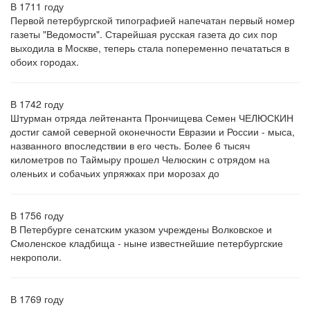
В 1711 году
Первой петербургской типографией напечатан первый номер
газеты "Ведомости". Старейшая русская газета до сих пор
выходила в Москве, теперь стала попеременно печататься в
обоих городах.
В 1742 году
Штурман отряда лейтенанта Прончищева Семен ЧЕЛЮСКИН
достиг самой северной оконечности Евразии и России - мыса,
названного впоследствии в его честь. Более 6 тысяч
километров по Таймыру прошел Челюскин с отрядом на
оленьих и собачьих упряжках при морозах до
В 1756 году
В Петербурге сенатским указом учреждены Волковское и
Смоленское кладбища - ныне известнейшие петербургские
некрополи.
В 1769 году