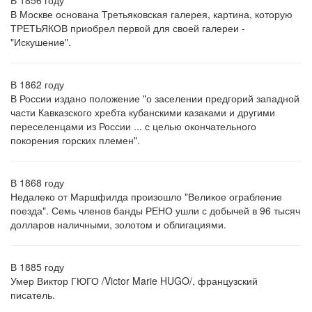
В 1856 году
В Москве основана Третьяковская галерея, картина, которую
ТРЕТЬЯКОВ приобрел первой для своей галереи -
"Искушение".
В 1862 году
В России издано положение "о заселении предгорий западной
части Кавказского хребта кубанскими казаками и другими
переселенцами из России ... с целью окончательного
покорения горских племен".
В 1868 году
Недалеко от Маршфилда произошло "Великое ограбление
поезда". Семь членов банды РЕНО ушли с добычей в 96 тысяч
долларов наличными, золотом и облигациями.
В 1885 году
Умер Виктор ГЮГО /Victor Marie HUGO/, французский
писатель.