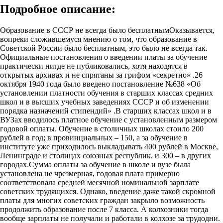
Подробное описание:
Образование в СССР не всегда было бесплатнымОказывается,
вопреки сложившемуся мнению о том, что образование в
Советской России было бесплатным, это было не всегда так.
Официальные постановления о введении платы за обучение
практически нигде не публиковались, хотя находятся в
открытых архивах и не спрятаны за грифом «секретно» .26
октября 1940 года было введено постановление №638 «Об
установлении платности обучения в старших классах средних
школ и в высших учебных заведениях СССР и об изменении
порядка назначений стипендий» .В старших классах школ и в
ВУЗах вводилось платное обучение с установленным размером
годовой оплаты. Обучение в столичных школах стоило 200
рублей в год; в провинциальных – 150, а за обучение в
институте уже приходилось выкладывать 400 рублей в Москве,
Ленинграде и столицах союзных республик, и 300 – в других
городах.Сумма оплаты за обучение в школе и вузе была
установлена не чрезмерная, годовая плата примерно
соответствовала средней месячной номинальной зарплате
советских трудящихся. Однако, введение даже такой скромной
платы для многих советских граждан закрыло возможность
продолжить образование после 7 класса. А колхозники тогда
вообще зарплаты не получали и работали в колхозе за трудодни.