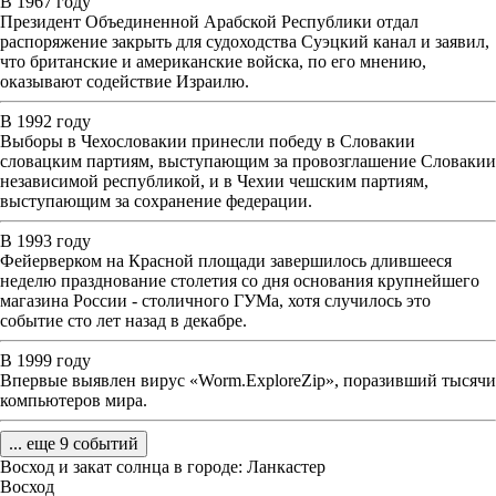
В 1967 году
Президент Объединенной Арабской Республики отдал
распоряжение закрыть для судоходства Суэцкий канал и заявил,
что британские и американские войска, по его мнению,
оказывают содействие Израилю.
В 1992 году
Выборы в Чехословакии принесли победу в Словакии
словацким партиям, выступающим за провозглашение Словакии
независимой республикой, и в Чехии чешским партиям,
выступающим за сохранение федерации.
В 1993 году
Фейерверком на Красной площади завершилось длившееся
неделю празднование столетия со дня основания крупнейшего
магазина России - столичного ГУМа, хотя случилось это
событие сто лет назад в декабре.
В 1999 году
Впервые выявлен вирус «Worm.ExploreZip», поразивший тысячи
компьютеров мира.
... еще 9 событий
Восход и закат солнца
в городе: Ланкастер
Восход