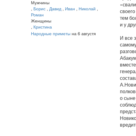
Мужчины
«свали
,
Борис
,
Давид
,
Иван
,
Николай
,
своего
Роман
тем бо
Женщины
и у др
,
Кристина
Народные приметы
на 6 августя
И все 
самому
разгов
Абакум
вместе
генера
состав
А.Нови
полков
о сыне
соблюд
предст
Новико
вредит