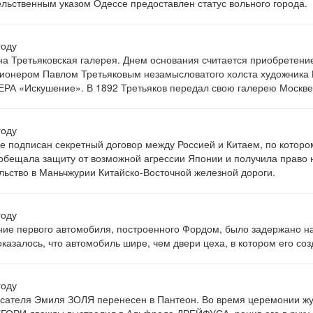
льственным указом Одессе предоставлен статус вольного города.
году
а Третьяковская галерея. Днем основания считается приобретени
ионером Павлом Третьяковым незамысловатого холста художника
А «Искушение». В 1892 Третьяков передал свою галерею Москве
году
е подписан секретный договор между Россией и Китаем, по которо
обещала защиту от возможной агрессии Японии и получила право 
льство в Маньчжурии Китайско-Восточной железной дороги.
году
ие первого автомобиля, построенного Фордом, было задержано на
 оказалось, что автомобиль шире, чем двери цеха, в котором его соз
году
сателя Эмиля ЗОЛЯ перенесен в Пантеон. Во время церемонии ж