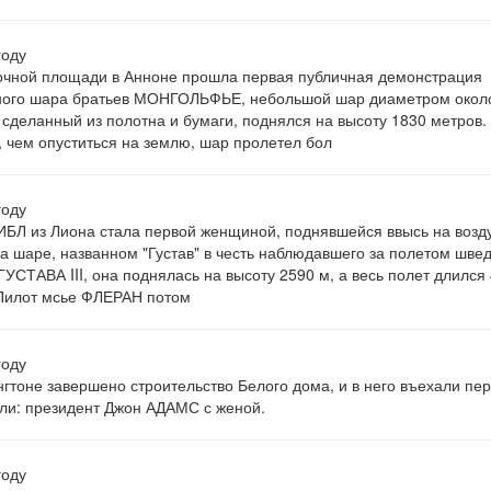
году
чной площади в Анноне прошла первая публичная демонстрация
ного шара братьев МОНГОЛЬФЬЕ, небольшой шар диаметром окол
 сделанный из полотна и бумаги, поднялся на высоту 1830 метров.
 чем опуститься на землю, шар пролетел бол
году
БЛ из Лиона стала первой женщиной, поднявшейся ввысь на воз
а шаре, названном "Густав" в честь наблюдавшего за полетом швед
ГУСТАВА III, она поднялась на высоту 2590 м, а весь полет длился
Пилот мсье ФЛЕРАН потом
году
гтоне завершено строительство Белого дома, и в него въехали пе
ли: президент Джон АДАМС с женой.
году