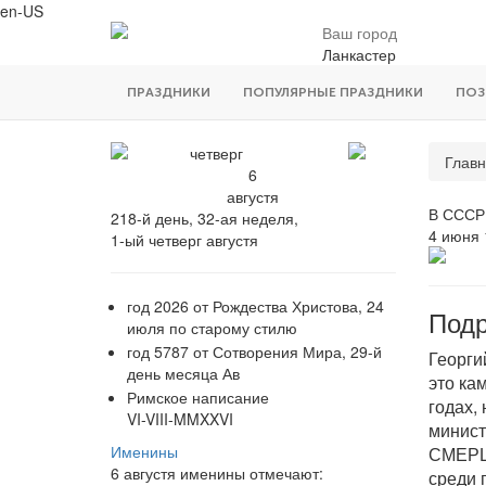
en-US
Ваш город
Ланкастер
ПРАЗДНИКИ
ПОПУЛЯРНЫЕ ПРАЗДНИКИ
ПОЗ
четверг
Главн
6
августя
В СССР 
218-й день, 32-ая неделя,
4 июня 
1-ый четверг августя
год 2026 от Рождества Христова, 24
Подр
июля по старому стилю
год 5787 от Сотворения Мира, 29-й
Георги
день месяца Ав
это ка
Римское написание
годах,
VI-VIII-MMXXVI
минист
Именины
СМЕРШа
6 августя именины отмечают:
среди 