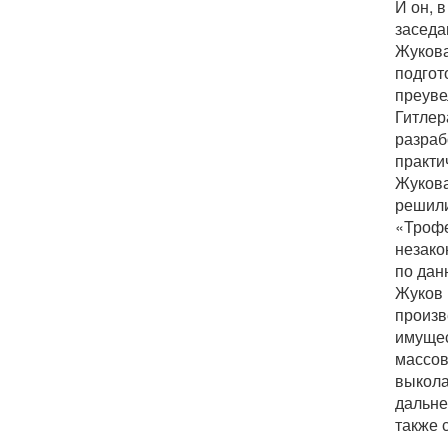
И он, 
заседа
Жукова
подгот
преуве
Гитлер
разраб
практи
Жукова
решили
«Трофе
незако
по дан
Жуков 
произв
имущес
массов
выкола
дальне
также 