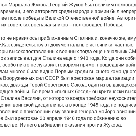
ть» Маршала Жукова.Георгий Жуков был великим полково
 времени, и его авторитет среди народа и армии был непре
лее после победы в Великой Отечественной войне. Авторит
угих советских военачальников – полководцев Победы.
это не нравилось приближенным Сталина и, конечно же, ему
.Как свидетельствуют документальные источники, частные
оры высокопоставленных военных тогда еще начальник 
ов записывал для Сталина еще с 1943 года. Когда они соб
, особо никто не лукавил, говорили прямо, прошедшим вой
лам многое было видно.Первым среди высшего командног
а Вооруженных сил СССР был арестован маршал авиации
ков, дважды Герой Советского Союза, один из выдающихся
одцев войны. Во время «пьяных бесед» он критически выс
 Сталина Василии, от которого всегда требовал неукосните
ения воинской дисциплины, а в конце 1945 года не подпис
авления о присвоении ему звания генерал-майора авиации
в был арестован 30 апреля 1946 года по обвинению во
ельстве. Из него выбивали показания против Жукова.