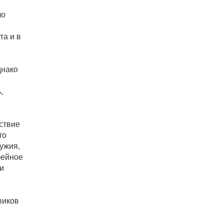
ло
та и в
днако
,
ствие
то
ужия,
фейное
и
виков