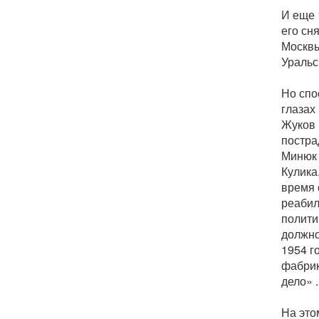
И еще 
его сн
Москвы
Уральс
Но спо
глазах
Жуков 
постра
Минюк 
Кулика
время 
реабил
полити
должно
1954 г
фабрик
дело» .
На это