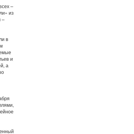
всех –
ли» из
 –
ли в
ам
яемые
тьев и
й, а
во
абря
елями,
фейное
ленный