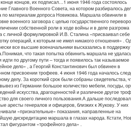
в конце концов, их подписал…1 июня 1946 года состоялось
ние Главного Военного Совета, на котором разбиралось де
 по материалам допроса Новикова. Маршала обвинили в
овке военного заговора с целью государственного переворо
личении собственной роли в ходе войны и в деле разгрома
а с личной формулировкой И.В. Сталина «присваивал себе
отку операций, к которым не имел никакого отношения» . О
чески все высшие военачальники высказались в поддержку
.Понимая, что такая попытка обвинить маршала не удалась
 идти по другому пути – тогда и появилось так называемое
йное дело» , а Георгий Константинович был обвинен в
нном присвоении трофеев. 4 июня 1946 года началось след
ному делу. За короткий срок были собраны свидетельства, ч
вывез из Германии большое количество мебели, посуды, ор
едений искусства, драгоценностей и различное другое тро
тво для своего личного пользования.А дальше последовал
ые аресты генералов и офицеров, близких к Жукову. У них
чивали «признательные» показания, направленные на
йшую дискредитацию маршала в глазах народа. Кстати, Но
стал фигурантом «трофейного дела» .