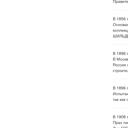
Правите
В 1856 
Основан
коллекц
ШИЛЬДЕР
В 1896 
В Москв
Россия 
строите
В 1896 
Испытан
так как
В 1908 
Прах пи