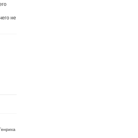
его
чего не
Генриха