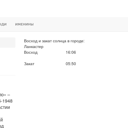
ЮДИ
ИМЕНИНЫ
Восход и закат солнца
в городе:
Ланкастер
Восход
16:06
Закат
05:50
ло» –
6-1948
астии
ий
од