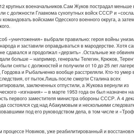
12 крупных военачальников.Сам Жуков пострадал меньше 
яли с должности Главкома сухопутных войск СССР и «сосла
 командовать войсками Одесского военного округа, а затем
кого.
соб «уничтожения» выбрали правильно: героя войны унизи
 народа и заставили оправдываться в мародерстве. Хотя с
не сдавался и продолжал «дерзить» .Остальные же обвин
дали больше – например, генералы Телегин, Крюков, Терен
были сняты с должностей и получили от 10 до 25 лет лагере
, Гордова и Рыбальченко вообще расстреляли. Кто-то умер 
следствия, от пыток.Лишь после смерти Сталина всех
итировали, заключенных отпустили, а Жукова вернули из
ческого «изгнания» – в марте 1953 года он был назначен на
сть первого заместителя министра обороны СССР. А 4 дек
ода состоялся суд над Абакумовым и несколькими следоват
овавшими под его руководством дела, в том числе и «Тро
м процессе Новиков, уже реабилитированный и восстанов