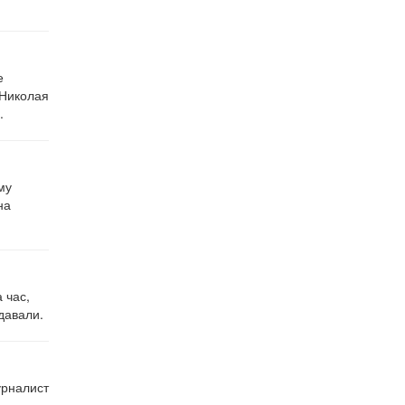
е
 Николая
.
му
на
 час,
давали.
урналист