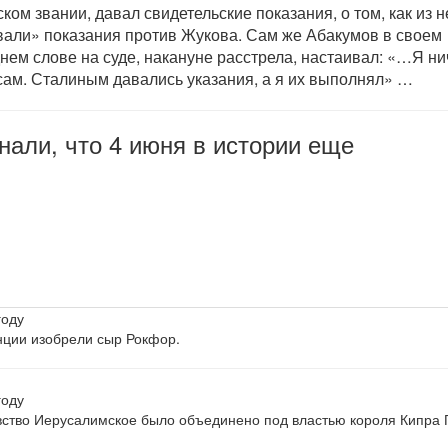
ском звании, давал свидетельские показания, о том, как из н
али» показания против Жукова. Сам же Абакумов в своем
нем слове на суде, накануне расстрела, настаивал: «…Я ни
сам. Сталиным давались указания, а я их выполнял» …
нали, что 4 июня в истории еще
году
ции изобрели сыр Рокфор.
году
ство Иерусалимское было объединено под властью короля Кипра 