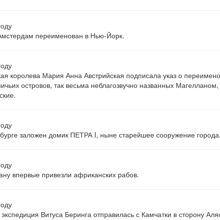
году
Амстердам переименован в Нью-Йорк.
году
ая королева Мария Анна Австрийская подписала указ о переимен
ичьих островов, так весьма неблагозвучно названных Магелланом,
ские.
году
бурге заложен домик ПЕТРА I, ныне старейшее сооружение города
году
ану впервые привезли африканских рабов.
году
 экспедиция Витуса Беринга отправилась с Камчатки в сторону Аля