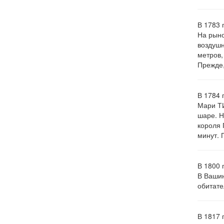
В 1783 
На рыно
воздуш
метров,
Прежде,
В 1784 
Мари ТИ
шаре. Н
короля 
минут. 
В 1800 
В Вашин
обитате
В 1817 