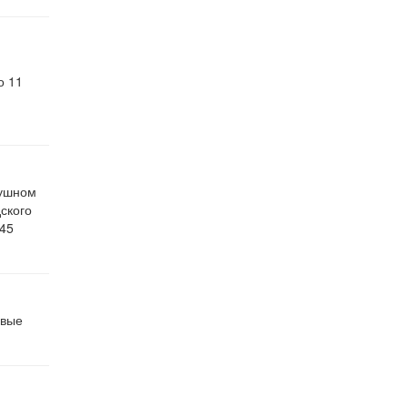
о 11
душном
ского
 45
рвые