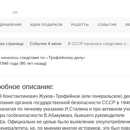
ДРАВЛЕНИЯ
ИДЕИ ПОДАРКОВ
РЕЦЕПТЫ
СОБЫТИЯ
Л
ая страница
События 4 июня
В СССР началось следствие п...
началось следствие по «Трофейному делу»
1946 года (80 лет назад)
обное описание:
й Константинович Жуков«Трофейное (или генеральское) де
мпания органов государственной безопасности СССР в 194
 начатая по личному указанию И.Сталина и при активном уч
ра госбезопасности В.Абакумова, бывшего руководителя
. Официально ее целью было выявление злоупотреблен
генералитета, но, по мнению многих историков, это был пов