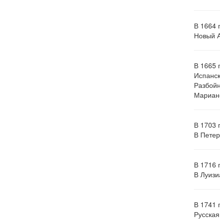
В 1664 
Новый 
В 1665 
Испанск
Разбойн
Мариан
В 1703 
В Петер
В 1716 
В Луизи
В 1741 
Русская