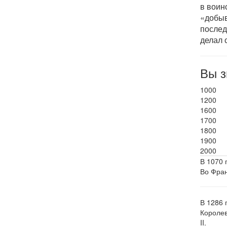
в воин
«добыв
послед
делал 
Вы з
1000
1200
1600
1700
1800
1900
2000
В 1070 
Во Фран
В 1286 
Королев
II.