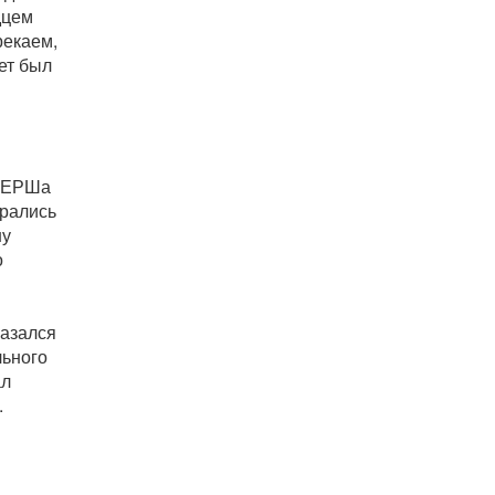
дцем
рекаем,
ет был
СМЕРШа
ирались
ну
о
казался
льного
ал
.