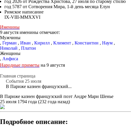
год 2026 от Рождества Христова, 27 июля по старому стилю
год 5787 от Сотворения Мира, 1-й день месяца Елун
Римское написание
IX-VIII-MMXXVI
Именины
9 августя именины отмечают:
Мужчины
,
Герман
,
Иван
,
Кирилл
,
Климент
,
Константин
,
Наум
,
Николай
,
Платон
Женщины
,
Анфиса
Народные приметы
на 9 августя
Главная страница
События 25 июля
В Париже казнен французский...
В Париже казнен французский поэт Андре Мари Шенье
25 июля 1794 года (232 года назад)
Подробное описание: