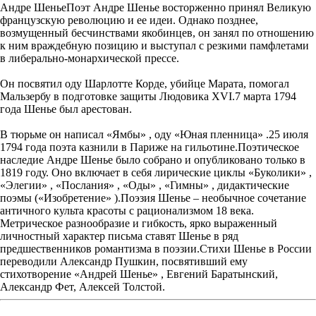
Андре ШеньеПоэт Андре Шенье восторженно принял Великую
французскую революцию и ее идеи. Однако позднее,
возмущенный бесчинствами якобинцев, он занял по отношению
к ним враждебную позицию и выступал с резкими памфлетами
в либерально-монархической прессе.
Он посвятил оду Шарлотте Корде, убийце Марата, помогал
Мальзербу в подготовке защиты Людовика XVI.7 марта 1794
года Шенье был арестован.
В тюрьме он написал «Ямбы» , оду «Юная пленница» .25 июля
1794 года поэта казнили в Париже на гильотине.Поэтическое
наследие Андре Шенье было собрано и опубликовано только в
1819 году. Оно включает в себя лирические циклы «Буколики» ,
«Элегии» , «Послания» , «Оды» , «Гимны» , дидактические
поэмы («Изобретение» ).Поэзия Шенье – необычное сочетание
античного культа красоты с рационализмом 18 века.
Метрическое разнообразие и гибкость, ярко выраженный
личностный характер письма ставят Шенье в ряд
предшественников романтизма в поэзии.Стихи Шенье в России
переводили Александр Пушкин, посвятивший ему
стихотворение «Андрей Шенье» , Евгений Баратынский,
Александр Фет, Алексей Толстой.