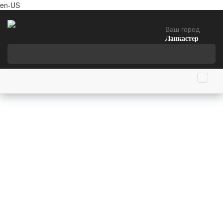
en-US
Ваш город
Ланкастер
Главная страница
События 20 июня
В Москву из Берлина доставлено Знамя Победы
20 июня 1945 года (81 год назад)