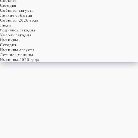
События
Cегодня
События августя
Летние события
События 2026 года
Люди
Родились сегодня
Умерли сегодня
Именины
Cегодня
Именины августя
Летние именины
Именины 2026 года
суббота
8
августя
220-й день, 32-ая неделя,
2-ая суббота августя
год 2026 от Рождества Христова, 26 июля по старому стилю
год 5787 от Сотворения Мира, 31-й день месяца Ав
Римское написание
VIII-VIII-MMXXVI
Именины