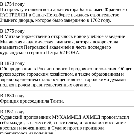
В 1754 году
По проекту итальянского архитектора Бартоломео Франческо
РАСТРЕЛЛИ в Санкт-Петербурге началось строительство
Зимнего дворца, которое было завершено в 1762 году.
В 1775 году
В Митаве торжественно открылось новое учебное заведение -
Митавская академическая гимназия, которая вскоре стала
называться Петровской академией в честь последнего
курляндского герцога Петра БИРОНА.
В 1870 году
Обнародование в России нового Городового положения. Общее
руководство городским хозяйством, а также образованием и
здравоохранением стало осуществляться городскими думами
под контролем правительственных органов.
В 1880 году
Франция присоединила Таити.
В 1881 году
Суданский проповедник МУХАММЕД АХМЕД провозгласил
себя махди , т. е. мессией, спасителем, и возглавил восстание
крестьян и кочевников в Судане против произвола
губернаторов-европейцев.