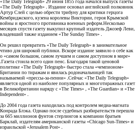
«The Daily Telegraph» 29 июня 1855 года начался выпуск газеты
«The Daily Telegraph» . Издание основал английский полковник
Артур Слей с целью обрести трибуну для критики герцога
Кембриджского, кузена королевы Виктории, героя Крымской
войны и яростного противника военных реформ.Несколько
месяцев спустя газету выкупил крупный издатель Джозеф Леви,
владевший также изданием «The Sunday Times» .
Он решил превратить «The Daily Telegraph» в занимательное
чтиво для широкой публики. Вскоре издание заявило о себе как
о «самом большом, самом лучшем и самом доступном в мире»
.Газета стоила всего один пенс. Благодаря такой ценовой
политике «The Daily Telegraph» быстро стала «чемпионом»
Британии по тиражам и явилась родоначальницей так
называемой «прессы-за-пенни» .Сейчас «The Daily Telegraph»
является одной из наиболее популярных и многотиражных газет
в Великобритании наряду с «The Times» , «The Guardian» и «The
Independent» .
До 2004 года газета находилась под контролем медиа-магната
Конрада Блэка. Однако после судебных разбирательств перешла
за 665 миллионов фунтов стерлингов к компании братьев
Барклай, издателям американской газеты «Chicago Sun-Times» и
израильской «Jerusalem Post» .