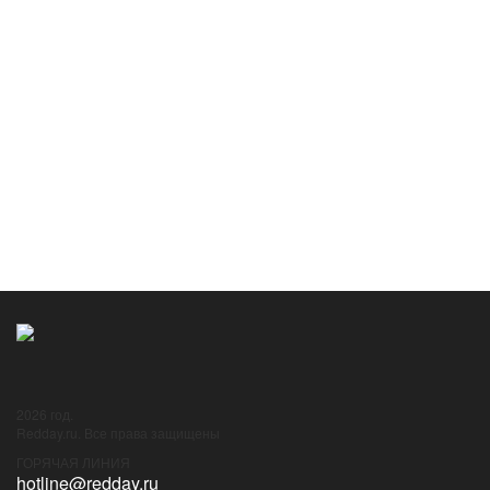
аппарата с поворотными роторами – многоцелевого V-22
«Оспрей» впервые поднялся в воздух и впервые перешел от
вертикального полета к горизонтальному.
В 1999 году
Проводится первая трансляция передач iTV с Шаболовки с
использованием технологии IP/TV . Пробные трансяции до
этого велись лишь во время нескольких Internet пресс-
конференций.
... еще 6 событий
2026 год.
Redday.ru. Все права защищены
ГОРЯЧАЯ ЛИНИЯ
hotline@redday.ru