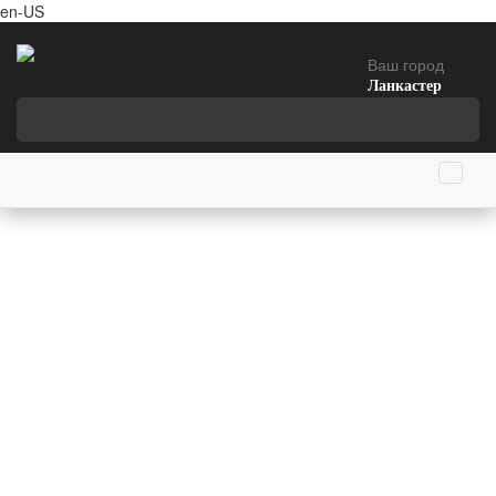
en-US
Ваш город
Ланкастер
Главная страница
События 19 мартя
Указом императора Николая II были созданы
подводные силы Балтийского моря
19 мартя 1906 года (120 лет назад)