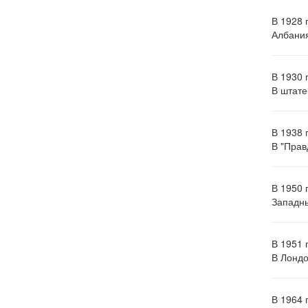
В 1928 
Албания
В 1930 
В штате
В 1938 
В "Прав
В 1950 
Западны
В 1951 
В Лондо
В 1964 