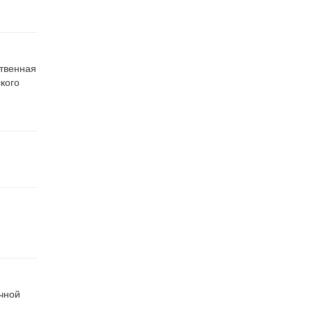
ственная
кого
чной