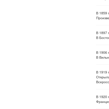
В 1859 
Произве
В 1897 
В Босто
В 1906 
В Вильн
В 1919 
Открыла
Всеросс
В 1920 
Франция