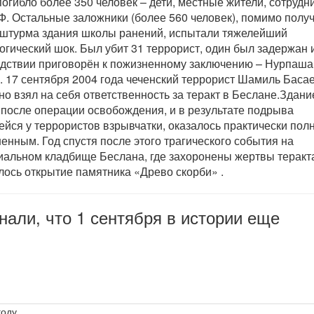
погибло более 350 человек – дети, местные жители, сотрудн
. Остальные заложники (более 560 человек), помимо полу
 штурма здания школы ранений, испытали тяжелейший
огический шок. Был убит 31 террорист, один был задержан 
дствии приговорён к пожизненному заключению – Нурпаша
. 17 сентября 2004 года чеченский террорист Шамиль Баса
но взял на себя ответственность за теракт в Беслане.Здани
после операции освобождения, и в результате подрыва
йся у террористов взрывчатки, оказалось практически пол
енным. Год спустя после этого трагического события на
альном кладбище Беслана, где захоронены жертвы теракт
лось открытие памятника «Древо скорби» .
нали, что 1 сентября в истории еще
году