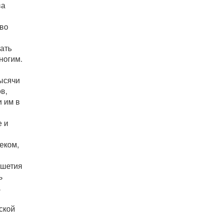
ва
во
ать
ногим.
ысячи
в,
 им в
е и
еком,
ушетия
ь
а
ской