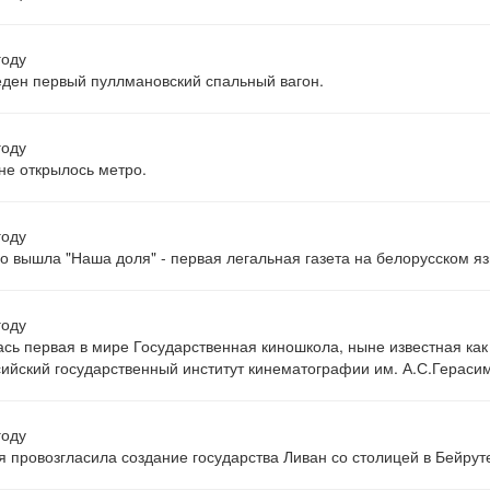
году
ден первый пуллмановский спальный вагон.
году
не открылось метро.
году
о вышла "Наша доля" - первая легальная газета на белорусском яз
году
сь первая в мире Государственная киношкола, ныне известная как
ийский государственный институт кинематографии им. А.С.Гераси
году
 провозгласила создание государства Ливан со столицей в Бейрут