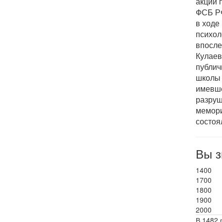
акции 
ФСБ РФ
в ходе
психол
впосле
Кулаев
публич
школы 
имевше
разруш
мемори
состоя
Вы з
1400
1700
1800
1900
2000
В 1482 