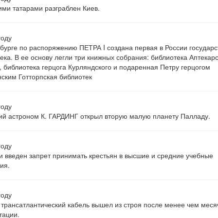
ми татарами разграблен Киев.
году
бурге по распоряжению ПЕТРА I создана первая в России государ
ека. В ее основу легли три книжных собрания: библиотека Аптекарс
, библиотека герцога Курляндского и подаренная Петру герцогом
ским Готторпская библиотек
году
й астроном К. ГАРДИНГ открыл вторую малую планету Палладу.
году
и введен запрет принимать крестьян в высшие и средние учебные
ия.
году
трансатлантический кабель вышел из строя после менее чем меся
тации.