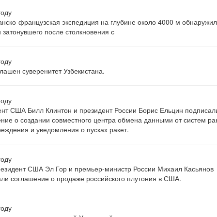
году
нско-французская экспедиция на глубине около 4000 м обнаружи
 затонувшего после столкновения с
году
лашен суверенитет Узбекистана.
году
нт США Билл Клинтон и президент России Борис Ельцин подписал
ние о создании совместного центра обмена данными от систем ра
еждения и уведомления о пусках ракет.
году
езидент США Эл Гор и премьер-министр России Михаил Касьянов
ли соглашение о продаже российского плутония в США.
году