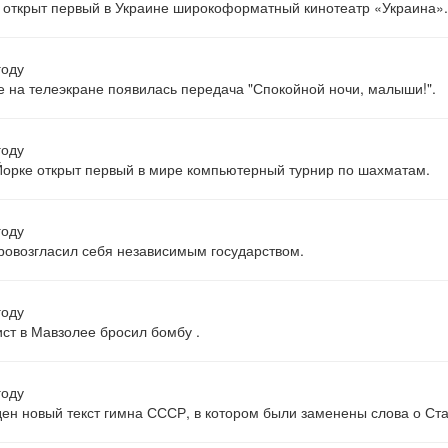
 открыт первый в Украине широкоформатный кинотеатр «Украина».
году
 на телеэкране появилась передача "Спокойной ночи, малыши!".
году
орке открыт первый в мире компьютерный турнир по шахматам.
году
ровозгласил себя независимым государством.
году
ст в Мавзолее бросил бомбу .
году
ен новый текст гимна СССР, в котором были заменены слова о Ст