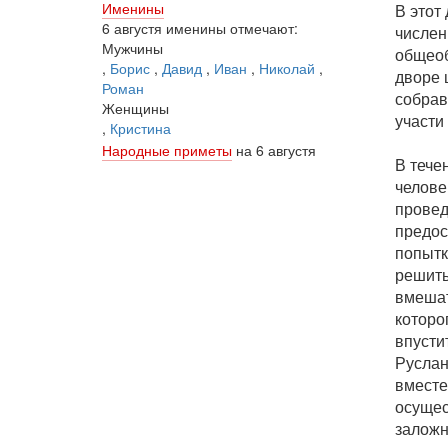
Именины
В этот
6 августя именины отмечают:
числен
Мужчины
общеоб
,
Борис
,
Давид
,
Иван
,
Николай
,
дворе 
Роман
собрав
Женщины
участи
,
Кристина
Народные приметы
на 6 августя
В тече
челове
провед
предос
попытк
решить
вмешат
которо
впусти
Руслан
вместе
осущес
заложн