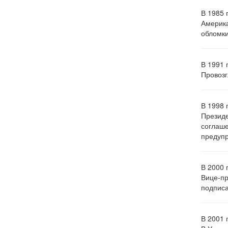
В 1985 
Америка
обломки
В 1991 
Провозг
В 1998 
Президе
соглаше
предупр
В 2000 
Вице-пр
подписа
В 2001 