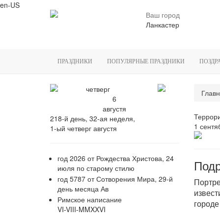
en-US
Ваш город
Ланкастер
ПРАЗДНИКИ
ПОПУЛЯРНЫЕ ПРАЗДНИКИ
ПОЗДР
четверг
Главн
6
августя
Террори
218-й день, 32-ая неделя,
1 сентя
1-ый четверг августя
год 2026 от Рождества Христова, 24
Подр
июля по старому стилю
год 5787 от Сотворения Мира, 29-й
Портре
день месяца Ав
извест
Римское написание
городе
VI-VIII-MMXXVI