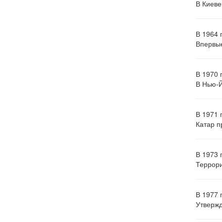
В Киеве
В 1964 
Впервые
В 1970 
В Нью-Й
В 1971 
Катар п
В 1973 
Террори
В 1977 
Утвержд