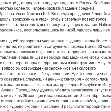
 день отряд террористов под руководством Расула Хачбаро
ностью более 30 человек захватил здание средней
разовательной школы №1. Во время праздничной линейки 
школы вооруженные люди, открыв стрельбу поверх голов
шихся, стали сгонять всех присутствующих в здание. Избеж
 заложников, воспользовавшись паникой, удалось лишь нем
ние 3 дней террористы удерживали в здании школы более т
к – детей, их родителей и сотрудников школы. Более 50 часо
енных пленниками в здании школы, террористы отказывали
тавлении воды, пищи и необходимых медикаментов.Любые
и вести переговоры с террористами в конструктивном русл
 вопрос об освобождении заложников без силового
ельства оказывались безуспешными. Единственным челов
го боевики на следующий день – 2 сентября – согласились
ть в здание школы, оказался экс-президент Республики Инг
 Аушев. Последнему удалось убедить захватчиков отпустит
 с ним лишь 25 женщин и маленьких детей. 3 сентября был
твлена стихийно начавшаяся операция по освобождению
иков.«Древо скорби» в Беслане В результате террористиче