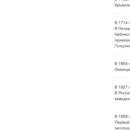
Крымски
В 1714 
В Петер
библиот
приказа
Голштин
В 1804 
Немецки
В 1827 
В Росси
заведен
В 1858 
Первый 
эксплуа