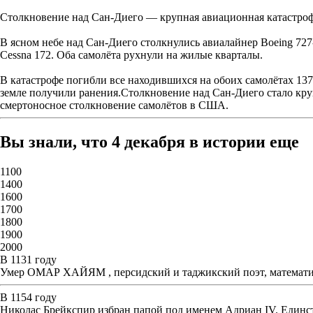
Столкновение над Сан-Диего — крупная авиационная катастрофа
В ясном небе над Сан-Диего столкнулись авиалайнер Boeing 72
Cessna 172. Оба самолёта рухнули на жилые кварталы.
В катастрофе погибли все находившихся на обоих самолётах 137 ч
земле получили ранения.Столкновение над Сан-Диего стало кру
смертоносное столкновение самолётов в США.
Вы знали, что 4 декабря в истории еще
1100
1400
1600
1700
1800
1900
2000
В 1131 году
Умер ОМАР ХАЙЯМ , персидский и таджикский поэт, математи
В 1154 году
Николас Брейкспир избран папой под именем Адриан IV. Единс