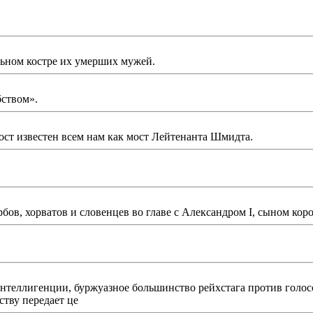
льном костре их умерших мужей.
ством».
ст известен всем нам как мост Лейтенанта Шмидта.
ов, хорватов и словенцев во главе с Александром I, сыном коро
интеллигенции, буржуазное большинство рейхстага против голос
тву передает це