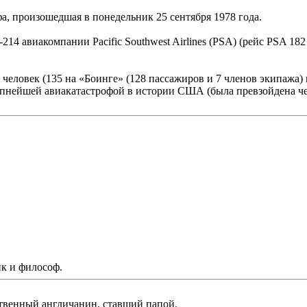
, произошедшая в понедельник 25 сентября 1978 года.
7-214 авиакомпании Pacific Southwest Airlines (PSA) (рейс PS
еловек (135 на «Боинге» (128 пассажиров и 7 членов экипажа) и 
пнейшей авиакатастрофой в истории США (была превзойдена чер
к и философ.
твенный англичанин, ставший папой.