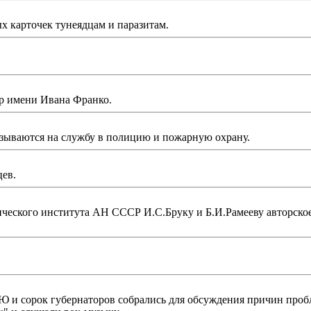
 карточек тунеядцам и паразитам.
р имени Ивана Франко.
изываются на службу в полицию и пожарную охрану.
цев.
ческого института АН СССР И.С.Бруку и Б.И.Рамееву авторско
 сорок губернаторов собрались для обсуждения причин пробл