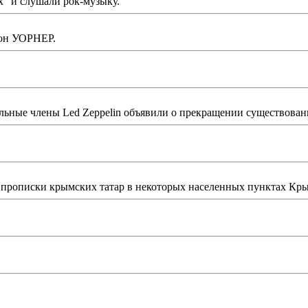
" и слушали рок-музыку.
жон УОРНЕР.
ьные члены Led Zeppelin объявили о прекращении существован
рописки крымских татар в некоторых населенных пунктах Крым