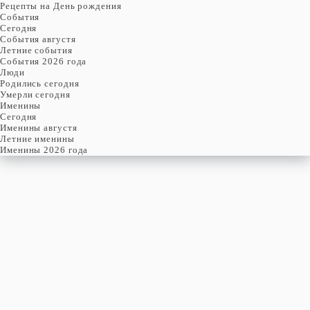
Рецепты на День рождения
События
Cегодня
События августя
Летние события
События 2026 года
Люди
Родились сегодня
Умерли сегодня
Именины
Cегодня
Именины августя
Летние именины
Именины 2026 года
воскресенье
9
августя
221-й день, 32-ая неделя,
2-ое воскресенье августя
год 2026 от Рождества Христова, 27 июля по старому стилю
год 5787 от Сотворения Мира, 1-й день месяца Елун
Римское написание
IX-VIII-MMXXVI
Именины