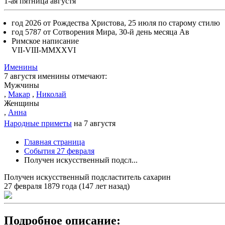
1-ая пятница августя
год 2026 от Рождества Христова, 25 июля по старому стилю
год 5787 от Сотворения Мира, 30-й день месяца Ав
Римское написание
VII-VIII-MMXXVI
Именины
7 августя именины отмечают:
Мужчины
,
Макар
,
Николай
Женщины
,
Анна
Народные приметы
на 7 августя
Главная страница
События 27 февраля
Получен искусственный подсл...
Получен искусственный подсластитель сахарин
27 февраля 1879 года (147 лет назад)
Подробное описание: