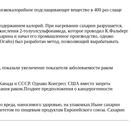
 – низкокалорийное подслащивающее вещество в 400 раз слаще
содержанием калорий. При нагревании сахарин разрушается,
окисления 2-толуолсульфонамида, которое проводил К.Фальберг
харина и начал его промышленное производство, однако
Огайо) был разработан метод, позволяющий вырабатывать
, показали увеличение показателя заболеваемости раком
 Канада и СССР. Однако Конгресс США вместо запрета
вания раком.Позднее предположения о канцерогенности
го вреда, наносимого здоровью, на упаковках.Ныне сахарин
итетом по пищевым продуктам Европейского союза. Сахарин