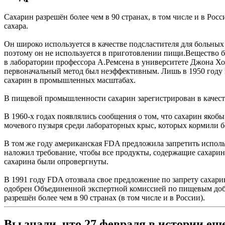
Сахарин разрешён более чем в 90 странах, в том числе и в Росс
сахара.
Он широко используется в качестве подсластителя для больны
поэтому он не используется в приготовлении пищи.Вещество б
в лаборатории профессора А.Ремсена в университете Джона Хо
первоначальный метод был неэффективным. Лишь в 1950 году 
сахарин в промышленных масштабах.
В пищевой промышленности сахарин зарегистрирован в качеств
В 1960-х годах появлялись сообщения о том, что сахарин якобы
мочевого пузыря среди лабораторных крыс, которых кормили 
В том же году американская FDA предложила запретить испол
наложил требование, чтобы все продукты, содержащие сахарин
сахарина были опровергнуты.
В 1991 году FDA отозвала свое предложение по запрету сахари
одобрен Объединенной экспертной комиссией по пищевым доб
разрешён более чем в 90 странах (в том числе и в России).
Вы знали, что 27 февраля в истории ещ