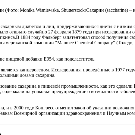
ии (Фото: Monika Wisniewska, Shutterstock)Сахарин (saccharine)
х сахарным диабетом и лиц, придерживающихся диеты с низким 
ыло открыто случайно 27 февраля 1879 года при исследовании 
пкинса.В 1884 году Фальберг запатентовал способ получения са
в американской компании "Maumee Chemical Company" (Толедо, 
е пищевой добавки E954, как подсластитель.
 является канцерогеном. Исследования, проведённые в 1977 году
большими дозами сахарина.
ьзование сахарина в пищевой промышленности, как это сделали
, содержали на упаковке предупреждение о возможности заболе
на, и в 2000 году Конгресс отменил закон об указании возможно
авкам Всемирной организации здравоохранения и Научным ком
е