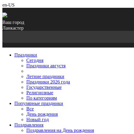
en-US
Ваш город
Ланкастер
Праздники
Cегодня
Праздники августя
Летние праздники
Праздники 2026 года
Государственные
Религиозные
По категориям
Популярные праздники
Все
День рождения
Новый год
Поздравления
Поздравления на День рождения