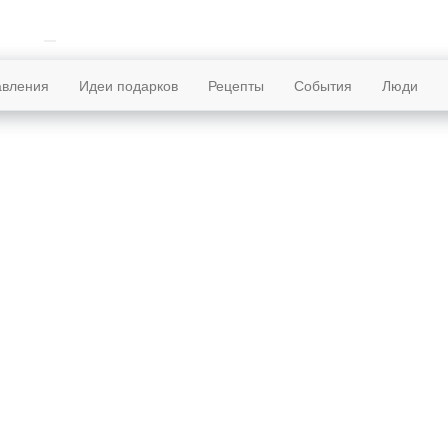
авления
Идеи подарков
Рецепты
События
Люди
ая страница
События 13 июня
н Тяньцзиньский трактат — русско-китайский договор о мире и дру
 1858 года (168 лет назад)