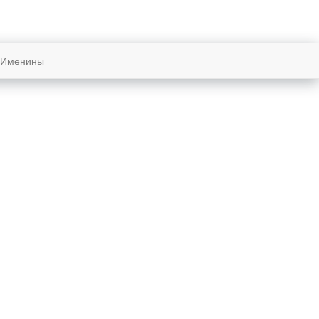
Именины
Восход и закат солнца
в городе:
Ланкастер
Восход
16:07
жбе
Закат
05:49