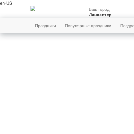
en-US
Ваш город
Ланкастер
Праздники
Популярные праздники
Поздр
пятница
Главн
7
августя
Подписа
219-й день, 32-ая неделя,
1-ая пятница августя
13 июня
год 2026 от Рождества Христова, 25
июля по старому стилю
год 5787 от Сотворения Мира, 30-й
день месяца Ав
Римское написание
VII-VIII-MMXXVI
Именины