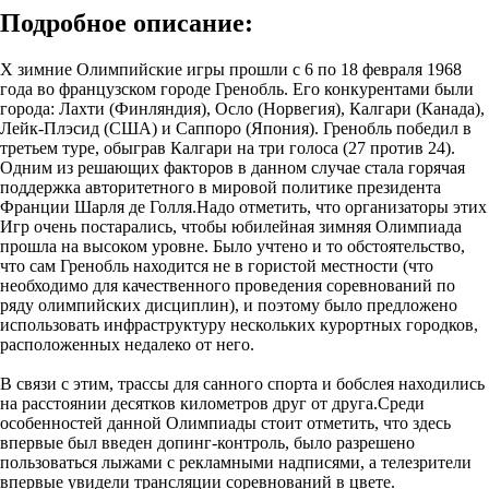
Подробное описание:
Х зимние Олимпийские игры прошли с 6 по 18 февраля 1968
года во французском городе Гренобль. Его конкурентами были
города: Лахти (Финляндия), Осло (Норвегия), Калгари (Канада),
Лейк-Плэсид (США) и Саппоро (Япония). Гренобль победил в
третьем туре, обыграв Калгари на три голоса (27 против 24).
Одним из решающих факторов в данном случае стала горячая
поддержка авторитетного в мировой политике президента
Франции Шарля де Голля.Надо отметить, что организаторы этих
Игр очень постарались, чтобы юбилейная зимняя Олимпиада
прошла на высоком уровне. Было учтено и то обстоятельство,
что сам Гренобль находится не в гористой местности (что
необходимо для качественного проведения соревнований по
ряду олимпийских дисциплин), и поэтому было предложено
использовать инфраструктуру нескольких курортных городков,
расположенных недалеко от него.
В связи с этим, трассы для санного спорта и бобслея находились
на расстоянии десятков километров друг от друга.Среди
особенностей данной Олимпиады стоит отметить, что здесь
впервые был введен допинг-контроль, было разрешено
пользоваться лыжами с рекламными надписями, а телезрители
впервые увидели трансляции соревнований в цвете.