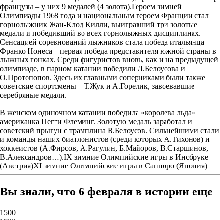
французы – у них 9 медалей (4 золота).Героем зимней
Олимпиады 1968 года и национальным героем Франции стал
горнолыжник Жан-Клод Килли, выигравший три золотые
медали и победивший во всех горнолыжных дисциплинах.
Сенсацией соревнований лыжников стала победа итальянца
Франко Нонеса – первая победа представителя южной страны в
лыжных гонках. Среди фигуристов вновь, как и на предыдущей
олимпиаде, в парном катании победили Л.Белоусова и
О.Протопопов. Здесь их главными соперниками были также
советские спортсмены – Т.Жук и А.Горелик, завоевавшие
серебряные медали.
В женском одиночном катании победила «королева льда»
американка Пегги Флеминг. Золотую медаль заработал и
советский прыгун с трамплина В.Белоусов. Сильнейшими стали
и команды наших биатлонистов (среди которых А.Тихонов) и
хоккеистов (А.Фирсов, А.Рагулин, Б.Майоров, В.Старшинов,
В.Александров…).IX зимние Олимпийские игры в Инсбруке
(Австрия)XI зимние Олимпийские игры в Саппоро (Япония)
Вы знали, что 6 февраля в истории еще
1500