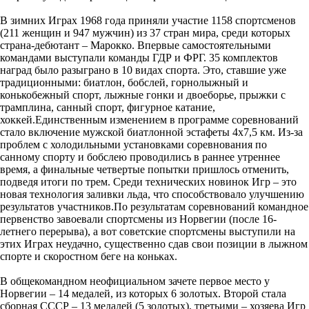
В зимних Играх 1968 года приняли участие 1158 спортсменов
(211 женщин и 947 мужчин) из 37 стран мира, среди которых
страна-дебютант – Марокко. Впервые самостоятельными
командами выступали команды ГДР и ФРГ. 35 комплектов
наград было разыграно в 10 видах спорта. Это, ставшие уже
традиционными: биатлон, бобслей, горнолыжный и
конькобежный спорт, лыжные гонки и двоеборье, прыжки с
трамплина, санный спорт, фигурное катание,
хоккей.Единственным изменением в программе соревнований
стало включение мужской биатлонной эстафеты 4х7,5 км. Из-за
проблем с холодильными установками соревнования по
санному спорту и бобслею проводились в раннее утреннее
время, а финальные четвертые попытки пришлось отменить,
подведя итоги по трем. Среди технических новинок Игр – это
новая технология заливки льда, что способствовало улучшению
результатов участников.По результатам соревнований командное
первенство завоевали спортсмены из Норвегии (после 16-
летнего перерыва), а вот советские спортсмены выступили на
этих Играх неудачно, существенно сдав свои позиции в лыжном
спорте и скоростном беге на коньках.
В общекомандном неофициальном зачете первое место у
Норвегии – 14 медалей, из которых 6 золотых. Второй стала
сборная СССР – 13 медалей (5 золотых), третьими – хозяева Игр