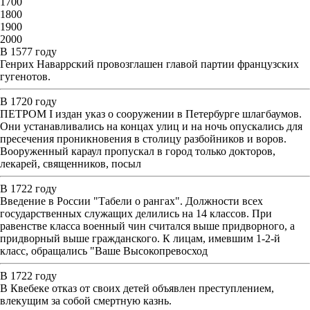
1700
1800
1900
2000
В 1577 году
Генрих Наваррский провозглашен главой партии французских
гугенотов.
В 1720 году
ПЕТРОМ I издан указ о сооружении в Петербурге шлагбаумов.
Они устанавливались на концах улиц и на ночь опускались для
пресечения проникновения в столицу разбойников и воров.
Вооруженный караул пропускал в город только докторов,
лекарей, священников, посыл
В 1722 году
Введение в России "Табели о рангах". Должности всех
государственных служащих делились на 14 классов. При
равенстве класса военный чин считался выше придворного, а
придворный выше гражданского. К лицам, имевшим 1-2-й
класс, обращались "Ваше Высокопревосход
В 1722 году
В Квебеке отказ от своих детей объявлен преступлением,
влекущим за собой смертную казнь.