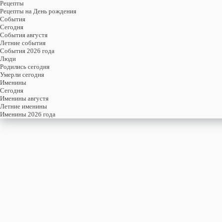
Рецепты
Рецепты на День рождения
События
Cегодня
События августя
Летние события
События 2026 года
Люди
Родились сегодня
Умерли сегодня
Именины
Cегодня
Именины августя
Летние именины
Именины 2026 года
пятница
7
августя
219-й день, 32-ая неделя,
1-ая пятница августя
год 2026 от Рождества Христова, 25 июля по старому стилю
год 5787 от Сотворения Мира, 30-й день месяца Ав
Римское написание
VII-VIII-MMXXVI