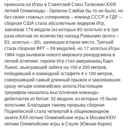
приехала на Игры в Советский Союз.Талисман XXIII
летней Олимпиады - Орленок СэмКак бы то ни было, но
без своих главных соперников – команд СССР и ГДР –
сборная США стала абсолютным лидером Игр,
завоевав 174 медали (из которых 83 золотые) и в три
раза обогнав по количеству наград Румынию (всего –
53, золотых – 20), занявшую второе место. Третьей
стала сборная ФРГ – 59 медалей, но 17 золотых.Игры
1984 года выявили нового мирового рекордсмена в
легкой атлетике: героем Игр стал американец Карл
Льюис, выигравший забеги на 100 и 200 метров,
победивший в командной эстафете 4 х 100 метров,
совершивший самый длинный прыжок и завоевавших
сразу четыре олимпийских золота.Настоящим
триумфом оказалось выступление команды-
дебютантки из Китая: 32 медали, из которых 15 были
золотыми. Благодаря такому прорыву сборная
Поднебесной стала четвертой в общекомандном
зачете.XXII летние Олимпийские игры в МосквеXXIV
летние Олимпийские игры в Сеуле (Южная Корея)