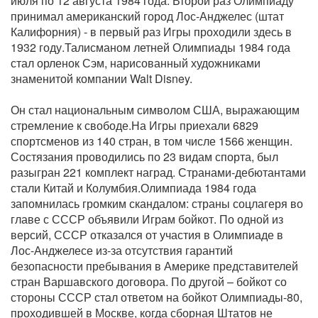
июля по 12 августа 1984 года. Второй раз Олимпиаду
принимал американский город Лос-Анджелес (штат
Калифорния) - в первый раз Игры проходили здесь в
1932 году.Талисманом летней Олимпиады 1984 года
стал орленок Сэм, нарисованный художниками
знаменитой компании Walt Disney.
Он стал национальным символом США, выражающим
стремление к свободе.На Игры приехали 6829
спортсменов из 140 стран, в том числе 1566 женщин.
Состязания проводились по 23 видам спорта, был
разыгран 221 комплект наград. Странами-дебютантами
стали Китай и Колумбия.Олимпиада 1984 года
запомнилась громким скандалом: страны соцлагеря во
главе с СССР объявили Играм бойкот. По одной из
версий, СССР отказался от участия в Олимпиаде в
Лос-Анджелесе из-за отсутствия гарантий
безопасности пребывания в Америке представителей
стран Варшавского договора. По другой – бойкот со
стороны СССР стал ответом на бойкот Олимпиады-80,
проходившей в Москве, когда сборная Штатов не