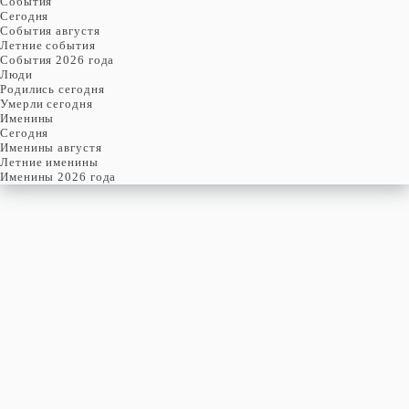
События
Cегодня
События августя
Летние события
События 2026 года
Люди
Родились сегодня
Умерли сегодня
Именины
Cегодня
Именины августя
Летние именины
Именины 2026 года
пятница
7
августя
219-й день, 32-ая неделя,
1-ая пятница августя
год 2026 от Рождества Христова, 25 июля по старому стилю
год 5787 от Сотворения Мира, 30-й день месяца Ав
Римское написание
VII-VIII-MMXXVI
Именины