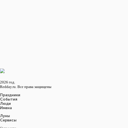
В ЮАР впервые был отмечен День одиноких людей. Учредителем нового
праздника выступил созданный летом Совет по вопросам одиноких людей,
провозгласившей благородные цели оказания помощи и поддержки всем
людям, оказавшимся по разным причинам в одиночестве.
... ЕЩЕ 7 СОБЫТИЙ
Восход и закат солнца
в городе: Ланкастер
Восход
16:07
Закат
05:49
2026 год.
Redday.ru. Все права защищены
Праздники
События
Люди
Имена
Луны
Сервисы