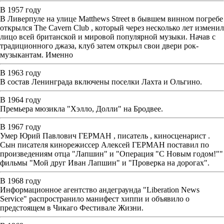
В 1957 году
В Ливерпуле на улице Matthews Street в бывшем винном погребе
открылся The Cavern Club , который через несколько лет изменил
лицо всей британской и мировой популярной музыки. Начав с
традиционного джаза, клуб затем открыл свои двери рок-
музыкантам. Именно
В 1963 году
В состав Ленинграда включены поселки Лахта и Ольгино.
В 1964 году
Премьера мюзикла "Хэлло, Долли" на Бродвее.
В 1967 году
Умер Юрий Павлович ГЕРМАН , писатель , киносценарист .
Сын писателя кинорежиссер Алексей ГЕРМАН поставил по
произведениям отца "Лапшин" и "Операция "С Новым годом!""
фильмы "Мой друг Иван Лапшин" и "Проверка на дорогах".
В 1968 году
Информационное агентство андеграунда "Liberation News
Service" распространило манифест хиппи и объявило о
предстоящем в Чикаго Фестивале Жизни.