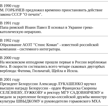
В 1990 году
М. ГОРБАЧЕВ предложил временно приостановить действие
закона СССР "О печати".
В 1991 году
Папа римский Иоанн Павел II основал в Украине греко-
католическую иерархию.
В 1992 году
Образование АОЗТ "Стинс Коман" - известной российской
компании - системного интегратора.
В 2000 году
На московском ипподроме прошли первые в России верблюжьи
бега. В скорости состязались всего четыре скаковых двугорбых
верблюда: Фатима, Гюльчатай, Щейла и Исила.
В 2001 году
Президент Белоруссии Александр ЛУКАШЕНКО вручил
высшую награду Белоруссии - орден Франциска Скорины
СЕЛЕЗНЕВУ, ЛУЖКОВУ и ректору МГУ САДОВНИЧЕМУ и
медали за укрепление белорусско-олссийской дружбы министру
культуры ШВЫДКОМУ и руководителю горьковского МХА