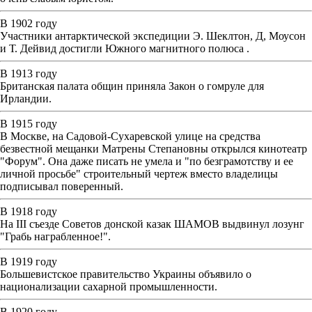
В 1902 году
Участники антарктической экспедиции Э. Шеклтон, Д, Моусон
и Т. Дейвид достигли Южного магнитного полюса .
В 1913 году
Британская палата общин приняла Закон о гомруле для
Ирландии.
В 1915 году
В Москве, на Садовой-Сухаревской улице на средства
безвестной мещанки Матрены Степановны открылся кинотеатр
"Форум". Она даже писать не умела и "по безграмотству и ее
личной просьбе" строительный чертеж вместо владелицы
подписывал поверенный.
В 1918 году
На III съезде Советов донской казак ШАМОВ выдвинул лозунг
"Грабь награбленное!".
В 1919 году
Большевистское правительство Украины объявило о
национализации сахарной промышленности.
В 1920 году