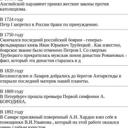
Английский парламент принял жесткие законы против
католицизма.
В 1724 году
Петр I запретил в России браки по принуждению.
В 1750 году
Скончался последний российский боярин - генерал-
фельдмаршал князь Иван Юрьевич Трубецкой . Как известно,
боярское звание было отменено Петром I. Со смертью
Трубецкого прекратилась мужская линия династии Романовых -
факт, который эта династия старалась в д
В 1820 году
Беллинсгаузен и Лазарев добрались до берегов Антарктиды и
открыли последний материк нашей планеты.
В 1869 году
В Петербурге прошла премьера Первой симфонии А.
БОРОДИНА.
В 1892 году
В Самаре присяжный поверенный А.Н. Хардин взял себе в
помощники В.И.Ульянова , который на этой работе оказался
очень слабым юристом.