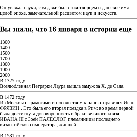
Он уважал науки, сам даже был стихотворцем и дал своё имя
целой эпохе, замечательной расцветом наук и искусств.
Вы знали, что 16 января в истории еще
1300
1400
1500
1700
1800
1900
2000
В 1325 году
Возлюбленная Петрарки Лаура вышла замуж за Х. де Сада.
В 1472 году
Из Москвы с грамотами и посольством к папе отправился Иван
ФРЯЗИН . Это была его вторая поездка в Рим: во время первой
была достигнута договоренность о браке великого князя
ИВАНА III с Зоей ПАЛЕОЛОГ, племянницы последнего
византийского императора, жившей
В 1581 году