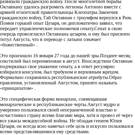
развязали гражданскую войну. После многолетней борьбы
Октавиану удалось разгромить легионы Антонио вместе с
армией египетской правительницы Клеопатры.Закончив
гражданскую войну, Гай Октавиан с триумфом вернулся в Рим.
Помня горький опыт Цезаря, он дипломатично заявил, что
передает управленческие полномочия сенату.Сенат в свою
очередь провозгласил Октавиана цезарем, и ему был присвоен
титул Августа, что в переводе с латыни означает
«божественный» .
Это произошло 16 января 27 года до нашей эры.Позднее месяц
секстилий был переименован в август. Впоследствии Октавиан
подчеркивал свое уважение сенату, а в ответ регулярно
избирался консулом, был трибуном и верховным жрецом.
Формально сохранялись республиканские атрибуты.Образ
правления, установленный Августом, принято называть
«принципатом» .
Это специфическая форма монархии, совмещавшая
монархические и республиканские черты.Август мудро и
умеренно пользовался своей неограниченной властью и
осчастливил страну всеми благами мира, хотя и провел её через
все ужасы междоусобной войны. Не обладая гением Юлия
Цезаря, он всегда ясно намечал себе цель и искусно пользовался
всеми представлявшимися ему средствами.