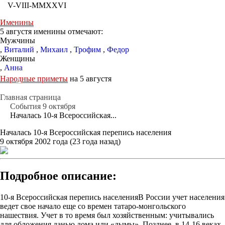
V-VIII-MMXXVI
Именины
5 августя именины отмечают:
Мужчины
,
Виталий
,
Михаил
,
Трофим
,
Федор
Женщины
,
Анна
Народные приметы
на 5 августя
Главная страница
События 9 октября
Началась 10-я Всероссийская...
Началась 10-я Всероссийская перепись населения
9 октября 2002 года (23 года назад)
Подробное описание:
10-я Всероссийская перепись населенияВ России учет населения
ведет свое начало еще со времен татаро-монгольского
нашествия. Учет в то время был хозяйственным: учитывались
для обложения данью дома или «дымы» .Позднее, в 14-16 веках,