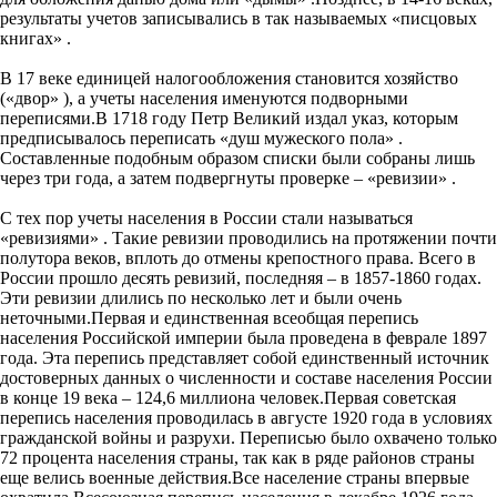
результаты учетов записывались в так называемых «писцовых
книгах» .
В 17 веке единицей налогообложения становится хозяйство
(«двор» ), а учеты населения именуются подворными
переписями.В 1718 году Петр Великий издал указ, которым
предписывалось переписать «душ мужеского пола» .
Составленные подобным образом списки были собраны лишь
через три года, а затем подвергнуты проверке – «ревизии» .
С тех пор учеты населения в России стали называться
«ревизиями» . Такие ревизии проводились на протяжении почти
полутора веков, вплоть до отмены крепостного права. Всего в
России прошло десять ревизий, последняя – в 1857-1860 годах.
Эти ревизии длились по несколько лет и были очень
неточными.Первая и единственная всеобщая перепись
населения Российской империи была проведена в феврале 1897
года. Эта перепись представляет собой единственный источник
достоверных данных о численности и составе населения России
в конце 19 века – 124,6 миллиона человек.Первая советская
перепись населения проводилась в августе 1920 года в условиях
гражданской войны и разрухи. Переписью было охвачено только
72 процента населения страны, так как в ряде районов страны
еще велись военные действия.Все население страны впервые