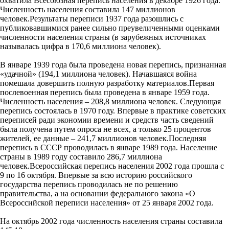
охватила Всесоюзная перепись населения в декабре 1926 года.
Численность населения составила 147 миллионов
человек.Результаты переписи 1937 года разошлись с
публиковавшимися ранее сильно преувеличенными оценками
численности населения страны (в зарубежных источниках
называлась цифра в 170,6 миллиона человек).
В январе 1939 года была проведена новая перепись, признанная
«удачной» (194,1 миллиона человек). Начавшаяся война
помешала довершить полную разработку материалов.Первая
послевоенная перепись была проведена в январе 1959 года.
Численность населения – 208,8 миллиона человек. Следующая
перепись состоялась в 1970 году. Впервые в практике советских
переписей ради экономии времени и средств часть сведений
была получена путем опроса не всех, а только 25 процентов
жителей, ее данные – 241,7 миллионов человек.Последняя
перепись в СССР проводилась в январе 1989 года. Население
страны в 1989 году составило 286,7 миллиона
человек.Всероссийская перепись населения 2002 года прошла с
9 по 16 октября. Впервые за всю историю российского
государства перепись проводилась не по решению
правительства, а на основании федерального закона «О
Всероссийской переписи населения» от 25 января 2002 года.
На октябрь 2002 года численность населения страны составила