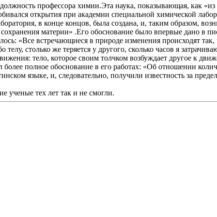
должность профессора химии.Эта наука, показывающая, как «из 
обивался открытия при академии специальной химической лабор
оратория, в конце концов, была создана, и, таким образом, воз
н сохранения материи» .Его обоснование было впервые дано в пи
ось: «Все встречающиеся в природе изменения происходят так, ч
о телу, столько же теряется у другого, сколько часов я затрачива
вижения: тело, которое своим толчком возбуждает другое к движ
олее полное обоснование в его работах: «Об отношении количес
инском языке, и, следовательно, получили известность за преде
е ученые тех лет так и не смогли.