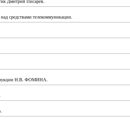
итик Дмитрий Писарев.
 над средствами телекоммуникации.
струкции Н.В. ФОМИНА.
.
.