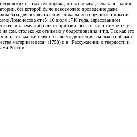
нескольких взятых тел порождаются новые» , вела к познанию
атории, без которой было невозможно проведение даже
никла база для осуществления эпохального научного открытия –
сьме Ломоносова от (5) 16 июля 1748 года, адресованном
то если к чему-либо нечто прибавилось, то это отнимается у
ю на сон, столько же отнимаю у бодрствования и т.д. Так как это
ению, столько же теряет от своего движения, сколько сообщает
тва материи и веса» (1758) и в «Рассуждении о твердости и
лами России.