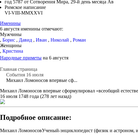
год 5787 от Сотворения Мира, 29-й день месяца Ав
Римское написание
VI-VIII-MMXXVI
Именины
6 августя именины отмечают:
Мужчины
,
Борис
,
Давид
,
Иван
,
Николай
,
Роман
Женщины
,
Кристина
Народные приметы
на 6 августя
Главная страница
События 16 июля
Михаил Ломоносов впервые сф...
Михаил Ломоносов впервые сформулировал «всеобщий естествен
16 июля 1748 года (278 лет назад)
Подробное описание:
Михаил ЛомоносовУченый-энциклопедист (физик и астроном, и