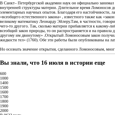
В Санкт– Петербургской академии наук он официально занимал 
внутренней структуры материи. Длительное время Ломоносов д
элементарных научных опытов. Благодаря его настойчивости, лаб
«всеобщего естественного закона» , известного также как «зако
великому математику Леонарду Эйлеру.Там, в частности, говорил
чего-то другого. Так, сколько материи прибавляется к какому-либ
всеобщий закон природы, то он распространяется и на правила д
другому им двинутому» .Открытый Ломоносовым закон получил б
жидкости тел» (1760). Обе эти работы были опубликованы на лат
Но осознать значение открытия, сделанного Ломоносовым, многи
Вы знали, что 16 июля в истории еще
600
1000
1400
1500
1600
1700
1800
1900
2000