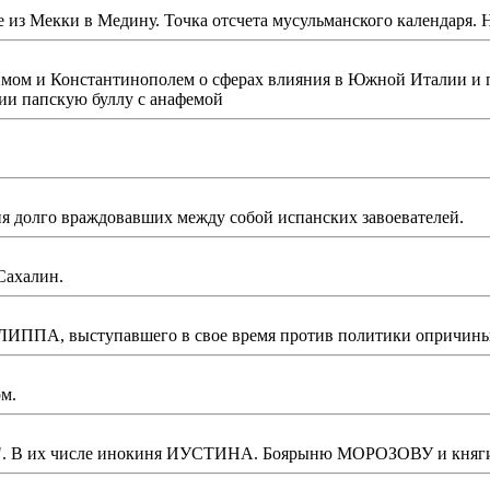
з Мекки в Медину. Точка отсчета мусульманского календаря. Н
мом и Константинополем о сферах влияния в Южной Италии и п
ии папскую буллу с анафемой
ия долго враждовавших между собой испанских завоевателей.
Сахалин.
ИППА, выступавшего в свое время против политики опричины 
м.
вере". В их числе инокиня ИУСТИНА. Боярыню МОРОЗОВУ и кня