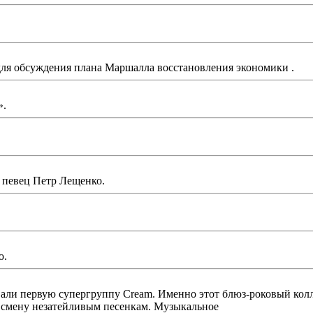
для обсуждения плана Маршалла восстановления экономики .
».
 певец Петр Лещенко.
ю.
ервую супергруппу Cream. Именно этот блюз-роковый коллек
смену незатейливым песенкам. Музыкальное