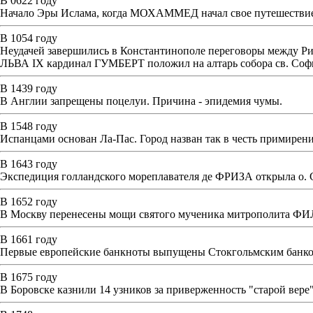
В 0622 году
Начало Эры Ислама, когда МОХАММЕД начал свое путешествие и
В 1054 году
Неудачей завершились в Константинополе переговоры между Ри
ЛЬВА IX кардинал ГУМБЕРТ положил на алтарь собора св. Соф
В 1439 году
В Англии запрещены поцелуи. Причина - эпидемия чумы.
В 1548 году
Испанцами основан Ла-Пас. Город назван так в честь примирен
В 1643 году
Экспедиция голландского мореплавателя де ФРИЗА открыла о. 
В 1652 году
В Москву перенесены мощи святого мученика митрополита ФИЛ
В 1661 году
Первые европейские банкноты выпущены Стокгольмским банко
В 1675 году
В Боровске казнили 14 узников за приверженность "старой 